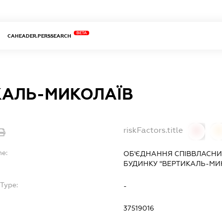
BETA
CAHEADER.PERSSEARCH
КАЛЬ-МИКОЛАЇВ
riskFactors.title
0
0
me:
ОБ'ЄДНАННЯ СПІВВЛАСНИ
БУДИНКУ "ВЕРТИКАЛЬ-МИ
Type:
-
37519016