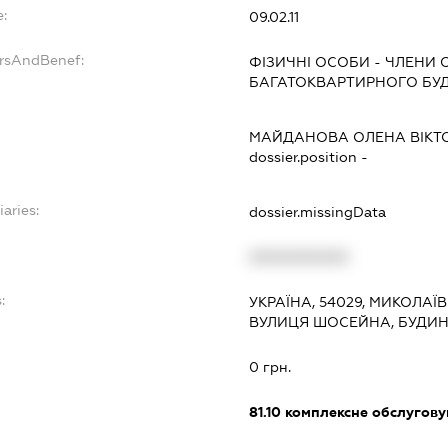
:
09.02.11
ersAndBenef:
ФІЗИЧНІ ОСОБИ - ЧЛЕНИ
БАГАТОКВАРТИРНОГО БУ
МАЙДАНОВА ОЛЕНА ВІКТ
dossier.position -
iaries:
dossier.missingData
XXXXXXXXXX
:
УКРАЇНА, 54029, МИКОЛАЇ
ВУЛИЦЯ ШОСЕЙНА, БУДИН
0 грн.
81.10
комплексне обслуговув