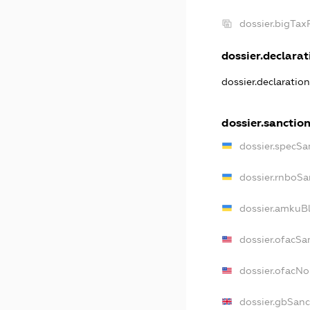
dossier.bigTa
dossier.declarati
dossier.declaratio
dossier.sanctio
dossier.specSa
dossier.rnboSa
dossier.amkuBl
dossier.ofacSa
dossier.ofacN
dossier.gbSanc