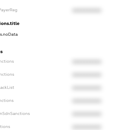
xPayerReg
XXXXXXXXXX
ons.title
ns.noData
ns
nctions
XXXXXXXXXX
nctions
XXXXXXXXXX
ackList
XXXXXXXXXX
nctions
XXXXXXXXXX
onSdnSanctions
XXXXXXXXXX
tions
XXXXXXXXXX