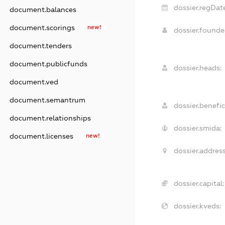
dossier.regDate
document.balances
document.scorings
new!
dossier.found
document.tenders
document.publicfunds
dossier.heads:
document.ved
document.semantrum
dossier.benefic
document.relationships
dossier.smida:
document.licenses
new!
dossier.address
dossier.capital:
dossier.kveds: