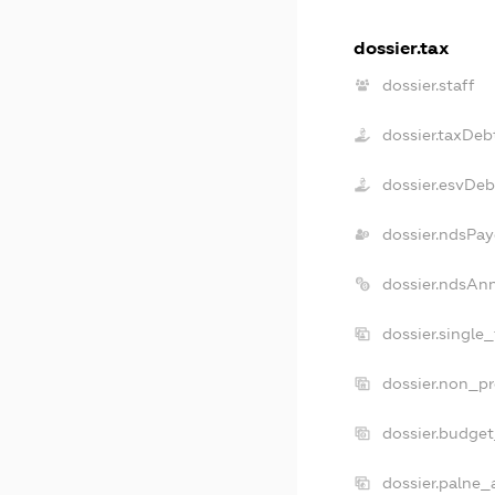
dossier.tax
dossier.staff
dossier.taxDeb
dossier.esvDeb
dossier.ndsPay
dossier.ndsAn
dossier.single
dossier.non_pr
dossier.budge
dossier.palne_