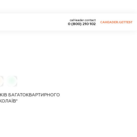
caHeader.contact
CAHEADER.GETTEST
0 (800) 210 102
0
КІВ БАГАТОКВАРТИРНОГО
КОЛАЇВ"