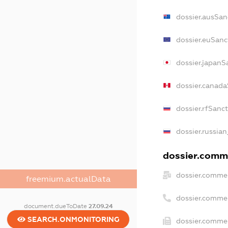
dossier.ausSan
dossier.euSanc
dossier.japanS
dossier.canada
dossier.rfSanc
dossier.russian
dossier.comme
dossier.commer
freemium.actualData
dossier.comme
document.dueToDate
27.09.24
SEARCH.ONMONITORING
dossier.commer