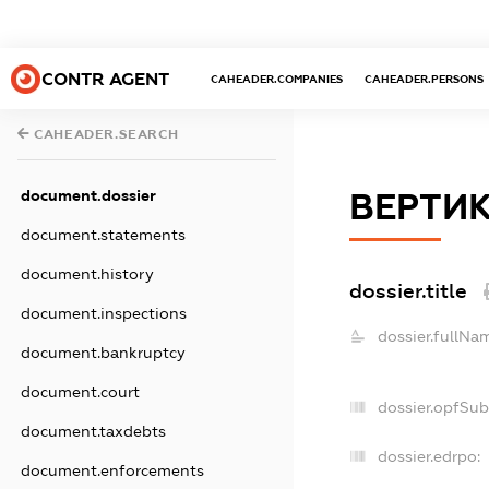
CONTR AGENT
CAHEADER.COMPANIES
CAHEADER.PERSONS
CAHEADER.SEARCH
document.dossier
ВЕРТИ
document.statements
document.history
dossier.title
document.inspections
dossier.fullNa
document.bankruptcy
document.court
dossier.opfSub
document.taxdebts
dossier.edrpo:
document.enforcements