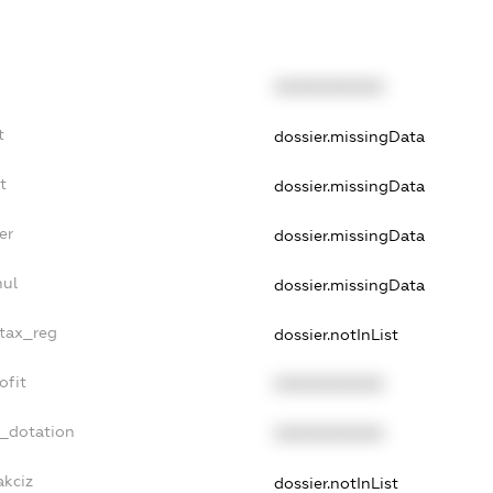
XXXXXXXXXX
t
dossier.missingData
t
dossier.missingData
er
dossier.missingData
nul
dossier.missingData
_tax_reg
dossier.notInList
ofit
XXXXXXXXXX
t_dotation
XXXXXXXXXX
akciz
dossier.notInList