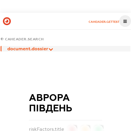
CAHEADER.GETTEST
CAHEADER.SEARCH
document.dossier
АВРОРА
ПІВДЕНЬ
riskFactors.title
0
0
0