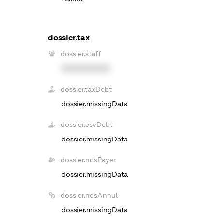
dossier.tax
dossier.staff
XXXXXXXXXX
dossier.taxDebt
dossier.missingData
dossier.esvDebt
dossier.missingData
dossier.ndsPayer
dossier.missingData
dossier.ndsAnnul
dossier.missingData