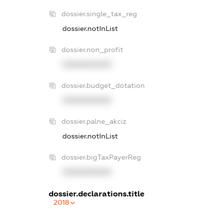
dossier.single_tax_reg
dossier.notInList
dossier.non_profit
XXXXXXXXXX
dossier.budget_dotation
XXXXXXXXXX
dossier.palne_akciz
dossier.notInList
dossier.bigTaxPayerReg
XXXXXXXXXX
dossier.declarations.title
2018