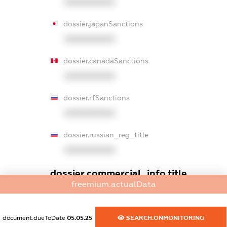
XXXXXXXXXX
dossier.japanSanctions
XXXXXXXXXX
dossier.canadaSanctions
XXXXXXXXXX
dossier.rfSanctions
XXXXXXXXXX
dossier.russian_reg_title
XXXXXXXXXX
dossier.commercial_info.title
freemium.actualData
dossier.commercial_info.postal_address
XXXXXXXXXX
document.dueToDate
05.05.25
SEARCH.ONMONITORING