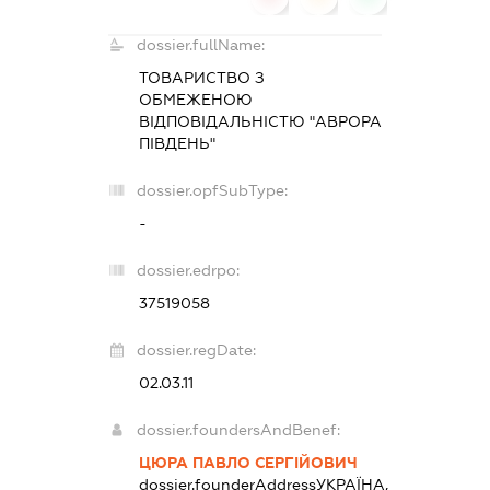
dossier.fullName:
ТОВАРИСТВО З
ОБМЕЖЕНОЮ
ВІДПОВІДАЛЬНІСТЮ "АВРОРА
ПІВДЕНЬ"
dossier.opfSubType:
-
dossier.edrpo:
37519058
dossier.regDate:
02.03.11
dossier.foundersAndBenef:
ЦЮРА ПАВЛО СЕРГІЙОВИЧ
dossier.founderAddress
УКРАЇНА,