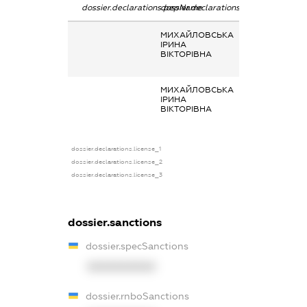
dossier.declarations.pepName
dossier.declarations.personName
dossier.declarat
МИХАЙЛОВСЬКА
Кінцевий
ІРИНА
бенефіціарний
ВІКТОРІВНА
власник
(контролер)
МИХАЙЛОВСЬКА
-
ІРИНА
ВІКТОРІВНА
dossier.declarations.license_1
dossier.declarations.license_2
dossier.declarations.license_3
dossier.sanctions
dossier.specSanctions
XXXXXXXXXX
dossier.rnboSanctions