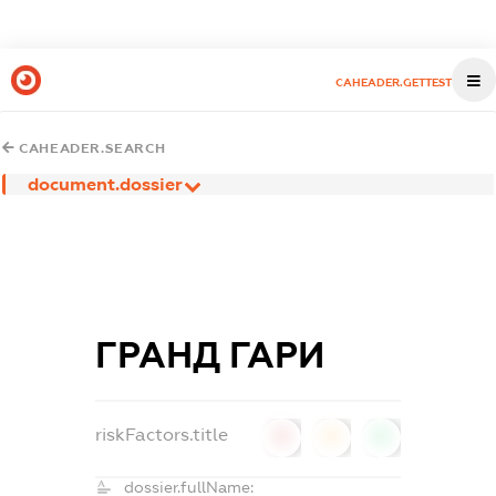
CAHEADER.GETTEST
CAHEADER.SEARCH
document.dossier
ГРАНД ГАРИ
riskFactors.title
0
0
0
dossier.fullName: