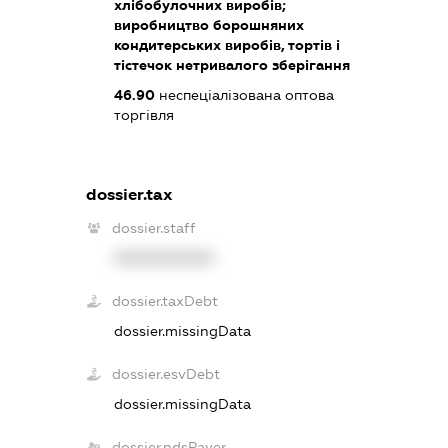
хлібобулочних виробів;
виробництво борошняних
кондитерських виробів, тортів і
тістечок нетривалого зберігання
46.90
неспеціалізована оптова
торгівля
dossier.tax
dossier.staff
XXXXXXXXXX
dossier.taxDebt
dossier.missingData
dossier.esvDebt
dossier.missingData
dossier.ndsPayer