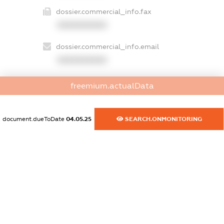
dossier.commercial_info.fax
XXXXXXXXXX
dossier.commercial_info.email
XXXXXXXXXX
dossier.commercial_info.website
freemium.actualData
XXXXXXXXXX
dossier.commercial_info.activity
document.dueToDate
04.05.25
SEARCH.ONMONITORING
XXXXXXXXXX
freemium.exampleText_1
freemium.exampleText_2
freemium.anonymousPerSearch2
FREEMIUM.DETAILS
FREEMIUM.REGISTER