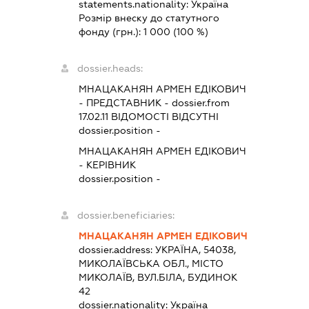
statements.nationality:
Україна
Розмір внеску до статутного
фонду (грн.):
1 000
(100 %)
dossier.heads:
МНАЦАКАНЯН АРМЕН ЕДІКОВИЧ
-
ПРЕДСТАВНИК
- dossier.from
17.02.11
ВІДОМОСТІ ВІДСУТНІ
dossier.position -
МНАЦАКАНЯН АРМЕН ЕДІКОВИЧ
-
КЕРІВНИК
dossier.position -
dossier.beneficiaries:
МНАЦАКАНЯН АРМЕН ЕДІКОВИЧ
dossier.address:
УКРАЇНА, 54038,
МИКОЛАЇВСЬКА ОБЛ., МІСТО
МИКОЛАЇВ, ВУЛ.БІЛА, БУДИНОК
42
dossier.nationality:
Україна