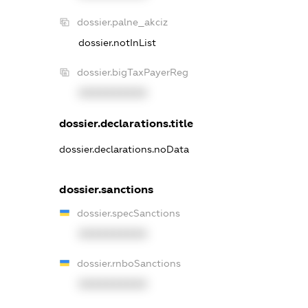
dossier.palne_akciz
dossier.notInList
dossier.bigTaxPayerReg
XXXXXXXXXX
dossier.declarations.title
dossier.declarations.noData
dossier.sanctions
dossier.specSanctions
XXXXXXXXXX
dossier.rnboSanctions
XXXXXXXXXX