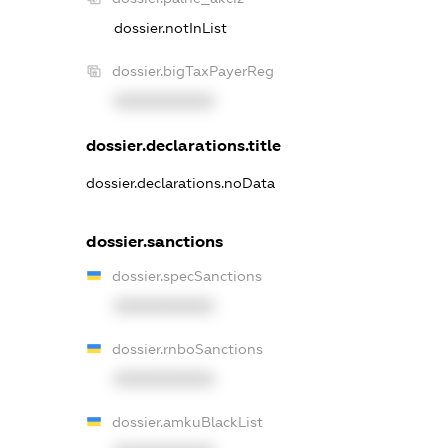
dossier.notInList
dossier.bigTaxPayerReg
XXXXXXXXXX
dossier.declarations.title
dossier.declarations.noData
dossier.sanctions
dossier.specSanctions
XXXXXXXXXX
dossier.rnboSanctions
XXXXXXXXXX
dossier.amkuBlackList