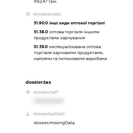
992,47 грн.
dossier.kveds:
51.90.0
інші види оптової торгівлі
51.38.0
оптова торгівля іншими
продуктами харчування
51.39.0
неспеціалізована оптова
торгівля харчовими продуктами,
напоями та тютюновими виробами
dossier.tax
dossier.staff
XXXXXXXXXX
dossier.taxDebt
dossier.missingData