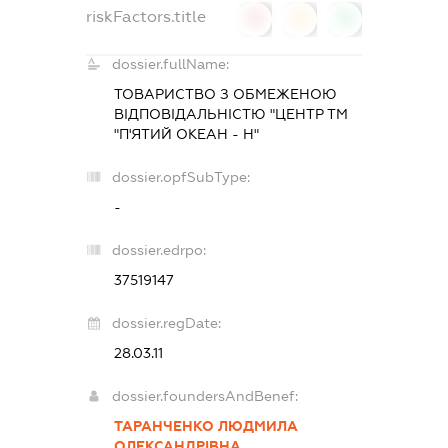
riskFactors.title
0
0
0
dossier.fullName:
ТОВАРИСТВО З ОБМЕЖЕНОЮ
ВІДПОВІДАЛЬНІСТЮ "ЦЕНТР ТМ
"П'ЯТИЙ ОКЕАН - Н"
dossier.opfSubType:
-
dossier.edrpo:
37519147
dossier.regDate:
28.03.11
dossier.foundersAndBenef:
ТАРАНЧЕНКО ЛЮДМИЛА
ОЛЕКСАНДРІВНА