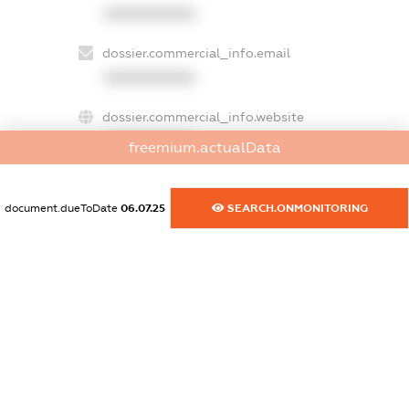
XXXXXXXXXX
dossier.commercial_info.email
XXXXXXXXXX
dossier.commercial_info.website
XXXXXXXXXX
freemium.actualData
dossier.commercial_info.activity
XXXXXXXXXX
document.dueToDate
06.07.25
SEARCH.ONMONITORING
freemium.exampleText_1
freemium.exampleText_2
freemium.anonymousPerSearch2
FREEMIUM.DETAILS
FREEMIUM.REGISTER