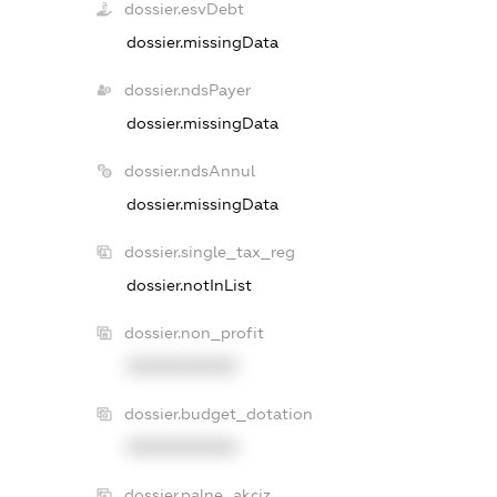
dossier.esvDebt
dossier.missingData
dossier.ndsPayer
dossier.missingData
dossier.ndsAnnul
dossier.missingData
dossier.single_tax_reg
dossier.notInList
dossier.non_profit
XXXXXXXXXX
dossier.budget_dotation
XXXXXXXXXX
dossier.palne_akciz