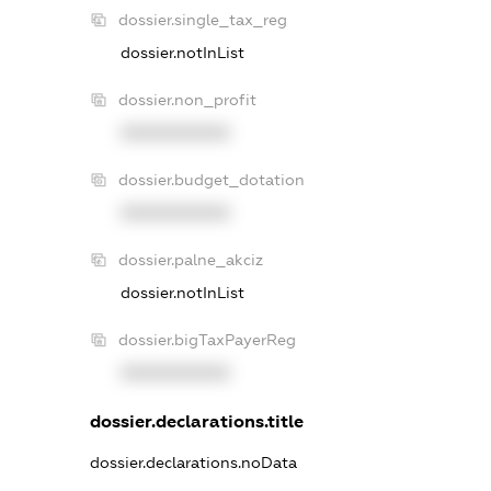
dossier.single_tax_reg
dossier.notInList
dossier.non_profit
XXXXXXXXXX
dossier.budget_dotation
XXXXXXXXXX
dossier.palne_akciz
dossier.notInList
dossier.bigTaxPayerReg
XXXXXXXXXX
dossier.declarations.title
dossier.declarations.noData