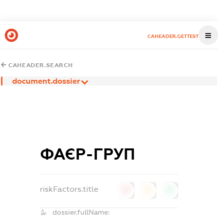
CAHEADER.GETTEST
CAHEADER.SEARCH
document.dossier
ФАЄР-ГРУП
riskFactors.title
0
0
0
dossier.fullName: