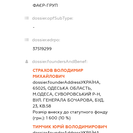
ФАЄР-ГРУП
dossier.opfSubType:
-
dossier.edrpo:
37519299
dossier.foundersAndBenef:
СТРАХОВ ВОЛОДИМИР
МИХАЙЛОВИЧ
dossier.founderAddress
УКРАЇНА,
65025, ОДЕСЬКА ОБЛАСТЬ,
М.ОДЕСА, СУВОРОВСЬКИЙ Р-Н,
ВУЛ. ГЕНЕРАЛА БОЧАРОВА, БУД.
23, КВ.58
Розмір внеску до статутного фонду
(грн.):
1 600
(10 %)
ТИМЧИК ЮРІЙ ВОЛОДИМИРОВИЧ
dossier.founderAddress
УКРАЇНА,