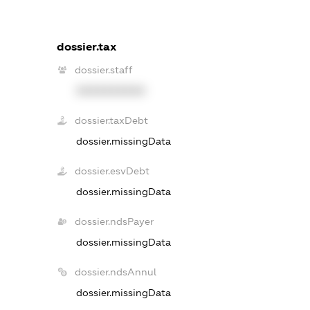
dossier.tax
dossier.staff
XXXXXXXXXX
dossier.taxDebt
dossier.missingData
dossier.esvDebt
dossier.missingData
dossier.ndsPayer
dossier.missingData
dossier.ndsAnnul
dossier.missingData