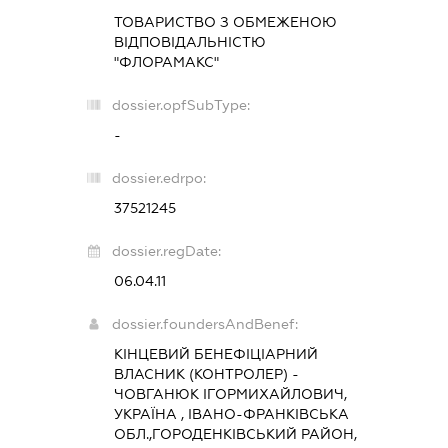
ТОВАРИСТВО З ОБМЕЖЕНОЮ
ВІДПОВІДАЛЬНІСТЮ
"ФЛОРАМАКС"
dossier.opfSubType:
-
dossier.edrpo:
37521245
dossier.regDate:
06.04.11
dossier.foundersAndBenef:
КІНЦЕВИЙ БЕНЕФІЦІАРНИЙ
ВЛАСНИК (КОНТРОЛЕР) -
ЧОВГАНЮК ІГОРМИХАЙЛОВИЧ,
УКРАЇНА , ІВАНО-ФРАНКІВСЬКА
ОБЛ.,ГОРОДЕНКІВСЬКИЙ РАЙОН,