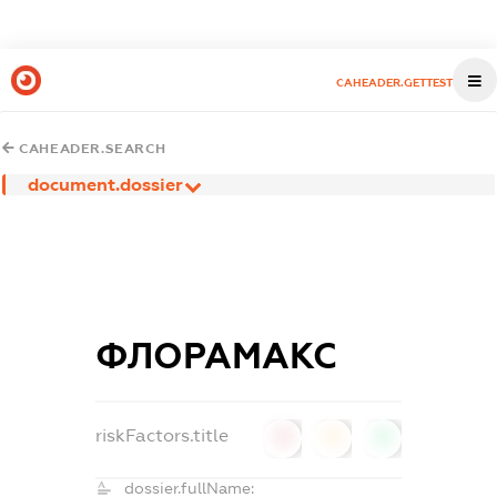
CAHEADER.GETTEST
CAHEADER.SEARCH
document.dossier
ФЛОРАМАКС
riskFactors.title
0
0
0
dossier.fullName: