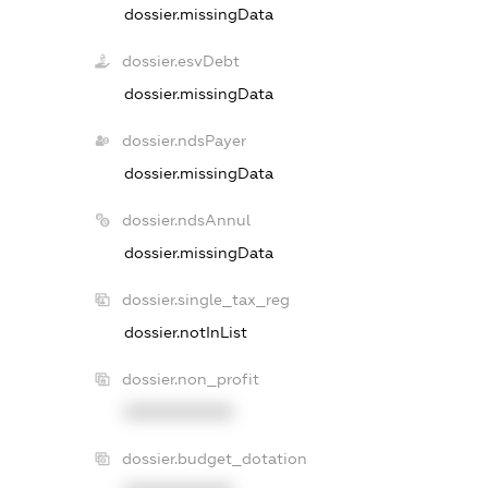
dossier.missingData
dossier.esvDebt
dossier.missingData
dossier.ndsPayer
dossier.missingData
dossier.ndsAnnul
dossier.missingData
dossier.single_tax_reg
dossier.notInList
dossier.non_profit
XXXXXXXXXX
dossier.budget_dotation