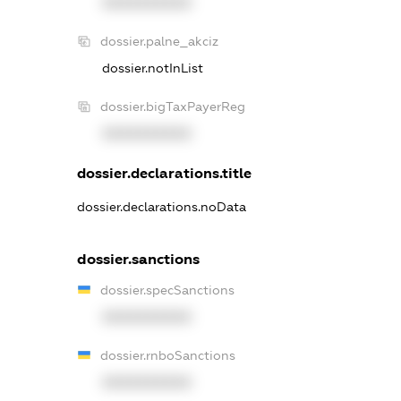
XXXXXXXXXX
dossier.palne_akciz
dossier.notInList
dossier.bigTaxPayerReg
XXXXXXXXXX
dossier.declarations.title
dossier.declarations.noData
dossier.sanctions
dossier.specSanctions
XXXXXXXXXX
dossier.rnboSanctions
XXXXXXXXXX