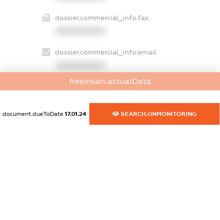
dossier.commercial_info.fax
XXXXXXXXXX
dossier.commercial_info.email
XXXXXXXXXX
freemium.actualData
dossier.commercial_info.website
XXXXXXXXXX
document.dueToDate
17.01.24
SEARCH.ONMONITORING
dossier.commercial_info.activity
XXXXXXXXXX
freemium.exampleText_1
freemium.exampleText_2
freemium.anonymousPerSearch2
FREEMIUM.DETAILS