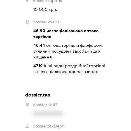
dossier.capital:
10 000 грн.
dossier.kveds:
46.90
неспеціалізована оптова
торгівля
46.44
оптова торгівля фарфором,
скляним посудом і засобами для
чищення
47.19
інші види роздрібної торгівлі
в неспеціалізованих магазинах
dossier.tax
dossier.staff
XXXXXXXXXX
dossier.taxDebt