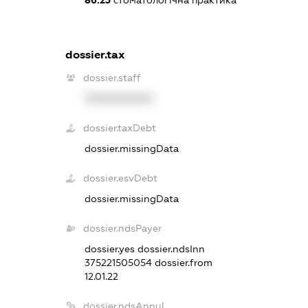
dossier.tax
dossier.staff
XXXXXXXXXX
dossier.taxDebt
dossier.missingData
dossier.esvDebt
dossier.missingData
dossier.ndsPayer
dossier.yes
dossier.ndsInn
375221505054
dossier.from
12.01.22
dossier.ndsAnnul