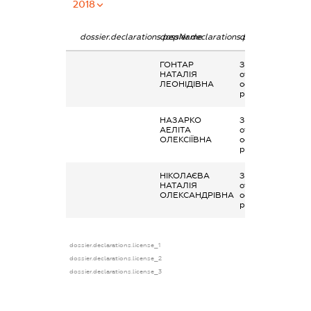
2018
dossier.declarations.pepName
dossier.declarations.personName
dossier.declarati
ГОНТАР
Заробітна плата
НАТАЛІЯ
отримана за
ЛЕОНІДІВНА
основним місцем
роботи
НАЗАРКО
Заробітна плата
АЕЛІТА
отримана за
ОЛЕКСІЇВНА
основним місцем
роботи
НІКОЛАЄВА
Заробітна плата
НАТАЛІЯ
отримана за
ОЛЕКСАНДРІВНА
основним місцем
роботи
dossier.declarations.license_1
dossier.declarations.license_2
dossier.declarations.license_3