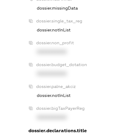
dossier.missingData
dossier.single_tax_reg
dossier.notInList
dossier.non_profit
XXXXXXXXXX
dossier.budget_dotation
XXXXXXXXXX
dossier.palne_akciz
dossier.notInList
dossier.bigTaxPayerReg
XXXXXXXXXX
dossier.declarations.title