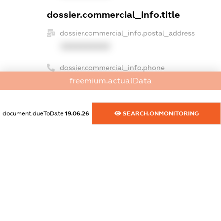
dossier.commercial_info.title
dossier.commercial_info.postal_address
XXXXXXXXXX
dossier.commercial_info.phone
freemium.actualData
XXXXXXXXXX
dossier.commercial_info.fax
document.dueToDate
19.06.26
SEARCH.ONMONITORING
XXXXXXXXXX
dossier.commercial_info.email
XXXXXXXXXX
dossier.commercial_info.website
XXXXXXXXXX
dossier.commercial_info.activity
XXXXXXXXXX