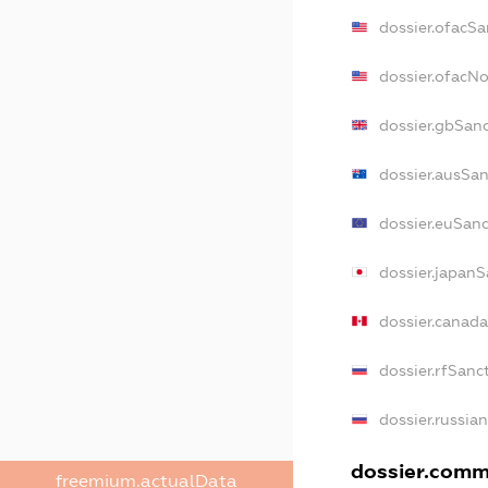
dossier.ofacSa
dossier.ofacN
dossier.gbSan
dossier.ausSan
dossier.euSanc
dossier.japanS
dossier.canad
dossier.rfSanc
dossier.russia
dossier.comme
freemium.actualData