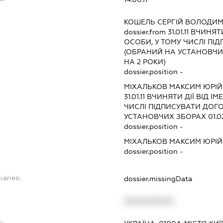
КОШЕЛЬ СЕРГІЙ ВОЛОДИ
dossier.from 31.01.11
ВЧИНЯТИ
ОСОБИ, У ТОМУ ЧИСЛІ П
(ОБРАНИЙ НА УСТАНОВЧИХ 
НА 2 РОКИ)
dossier.position -
МІХАЛЬКОВ МАКСИМ ЮРІ
31.01.11
ВЧИНЯТИ ДІЇ ВІД ІМ
ЧИСЛІ ПІДПИСУВАТИ ДОГ
УСТАНОВЧИХ ЗБОРАХ 01.02.
dossier.position -
МІХАЛЬКОВ МАКСИМ ЮРІ
dossier.position -
iaries:
dossier.missingData
XXXXXXXXXX
s: