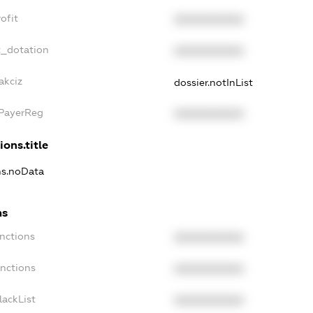
ofit
XXXXXXXXXX
t_dotation
XXXXXXXXXX
akciz
dossier.notInList
xPayerReg
XXXXXXXXXX
ions.title
ns.noData
ns
nctions
XXXXXXXXXX
anctions
XXXXXXXXXX
lackList
XXXXXXXXXX