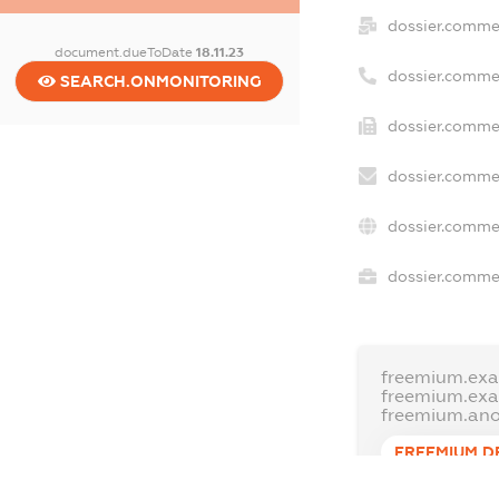
dossier.comme
document.dueToDate
18.11.23
dossier.comme
SEARCH.ONMONITORING
dossier.commer
dossier.commer
dossier.commer
dossier.commer
freemium.exa
freemium.ex
freemium.an
FREEMIUM.D