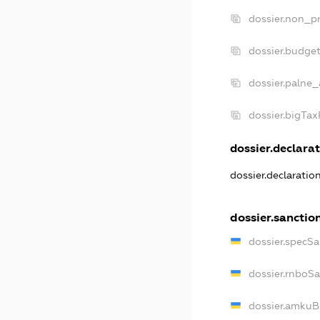
dossier.non_pr
dossier.budge
dossier.palne_
dossier.bigTa
dossier.declarat
dossier.declaratio
dossier.sanctio
dossier.specSa
dossier.rnboS
dossier.amkuB