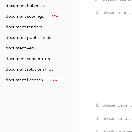
document.balances
dossier.heads:
document.scorings
new!
document.tenders
document.publicfunds
document.ved
document.semantrum
document.relationships
document.licenses
new!
dossier.benefic
dossier.smida:
dossier.addres