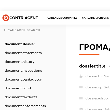
CONTR AGENT
CAHEADER.COMPANIES
CAHEADER.PERSONS
CAHEADER.SEARCH
document.dossier
ГРОМА
document.statements
document.history
dossier.title
document.inspections
dossier.fullNa
document.bankruptcy
dossier.opfSu
document.court
document.taxdebts
dossier.edrpo:
document.enforcements
dossier.regDat