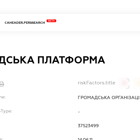
BETA
CAHEADER.PERSSEARCH
ДСЬКА ПЛАТФОРМА
riskFactors.title
0
0
me:
ГРОМАДСЬКА ОРГАНІЗАЦІ
bType:
-
37523499
e:
14.06.11