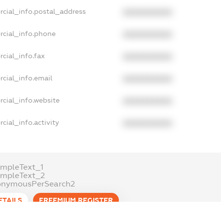
rcial_info.postal_address
XXXXXXXXXX
rcial_info.phone
XXXXXXXXXX
cial_info.fax
XXXXXXXXXX
cial_info.email
XXXXXXXXXX
cial_info.website
XXXXXXXXXX
cial_info.activity
XXXXXXXXXX
mpleText_1
ampleText_2
onymousPerSearch2
ETAILS
FREEMIUM.REGISTER