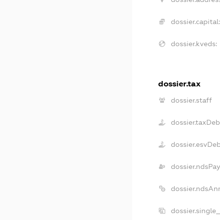
dossier.capital:
dossier.kveds:
dossier.tax
dossier.staff
dossier.taxDeb
dossier.esvDe
dossier.ndsPay
dossier.ndsAn
dossier.single