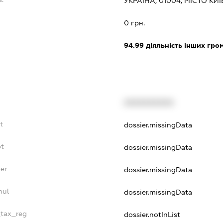
УКРАЇНА, 01004, МІСТО К
0 грн.
94.99
діяльність інших грома
XXXXXXXXXX
t
dossier.missingData
bt
dossier.missingData
er
dossier.missingData
nul
dossier.missingData
_tax_reg
dossier.notInList