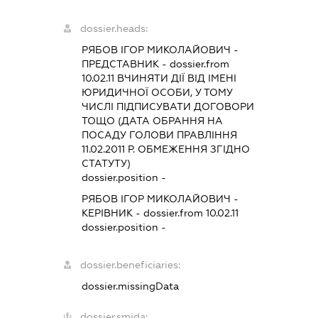
dossier.heads:
РЯБОВ ІГОР МИКОЛАЙОВИЧ
-
ПРЕДСТАВНИК
- dossier.from
10.02.11
ВЧИНЯТИ ДІЇ ВІД ІМЕНІ
ЮРИДИЧНОЇ ОСОБИ, У ТОМУ
ЧИСЛІ ПІДПИСУВАТИ ДОГОВОРИ
ТОЩО (ДАТА ОБРАННЯ НА
ПОСАДУ ГОЛОВИ ПРАВЛІННЯ
11.02.2011 Р. ОБМЕЖЕННЯ ЗГІДНО
СТАТУТУ)
dossier.position -
РЯБОВ ІГОР МИКОЛАЙОВИЧ
-
КЕРІВНИК
- dossier.from 10.02.11
dossier.position -
dossier.beneficiaries:
dossier.missingData
dossier.smida: