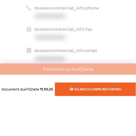
dossier.commercial_info.phone
XXXXXXXXXX
dossier.commercial_info.fax
XXXXXXXXXX
dossier.commercial_info.email
XXXXXXXXXX
freemium.actualData
dossier.commercial_info.website
XXXXXXXXXX
document.dueToDate
11.10.25
SEARCH.ONMONITORING
dossier.commercial_info.activity
XXXXXXXXXX
freemium.exampleText_1
freemium.exampleText_2