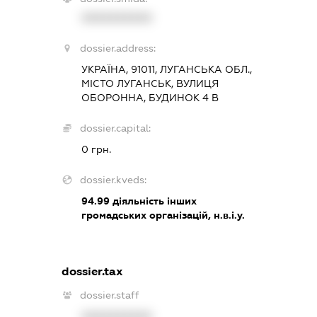
XXXXXXXXXX
dossier.address:
УКРАЇНА, 91011, ЛУГАНСЬКА ОБЛ.,
МІСТО ЛУГАНСЬК, ВУЛИЦЯ
ОБОРОННА, БУДИНОК 4 В
dossier.capital:
0 грн.
dossier.kveds:
94.99
діяльність інших
громадських організацій, н.в.і.у.
dossier.tax
dossier.staff
XXXXXXXXXX