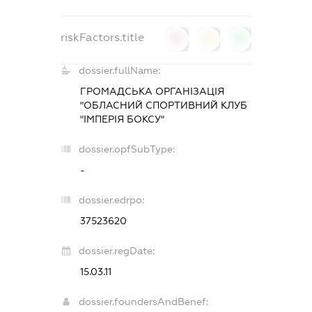
riskFactors.title
0
0
0
dossier.fullName:
ГРОМАДСЬКА ОРГАНІЗАЦІЯ
"ОБЛАСНИЙ СПОРТИВНИЙ КЛУБ
"ІМПЕРІЯ БОКСУ"
dossier.opfSubType:
-
dossier.edrpo:
37523620
dossier.regDate:
15.03.11
dossier.foundersAndBenef: