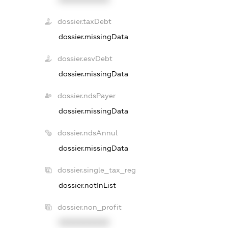
dossier.taxDebt
dossier.missingData
dossier.esvDebt
dossier.missingData
dossier.ndsPayer
dossier.missingData
dossier.ndsAnnul
dossier.missingData
dossier.single_tax_reg
dossier.notInList
dossier.non_profit
XXXXXXXXXX