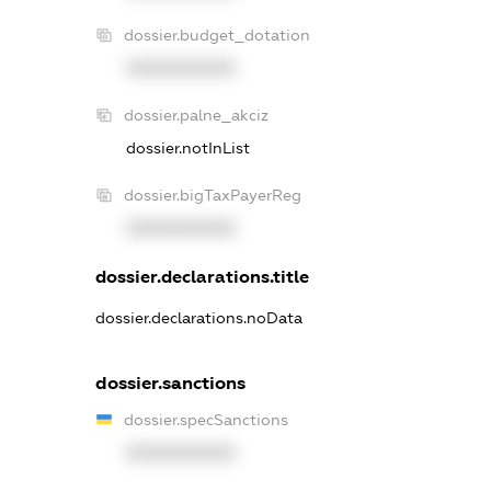
dossier.budget_dotation
XXXXXXXXXX
dossier.palne_akciz
dossier.notInList
dossier.bigTaxPayerReg
XXXXXXXXXX
dossier.declarations.title
dossier.declarations.noData
dossier.sanctions
dossier.specSanctions
XXXXXXXXXX