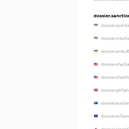
dossier.sanctio
dossier.specS
dossier.rnboS
dossier.amkuB
dossier.ofacS
dossier.ofac
dossier.gbSan
dossier.ausSa
dossier.euSan