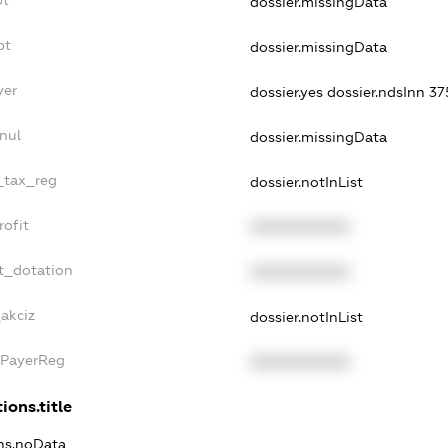
dossier.missingData
bt
dossier.missingData
yer
dossier.yes
dossier.ndsInn 3
nul
dossier.missingData
e_tax_reg
dossier.notInList
rofit
XXXXXXXXXX
t_dotation
XXXXXXXXXX
_akciz
dossier.notInList
xPayerReg
XXXXXXXXXX
ions.title
ons.noData