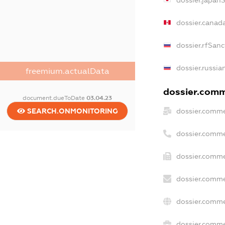
dossier.japan
dossier.canad
dossier.rfSanc
dossier.russia
freemium.actualData
dossier.comme
document.dueToDate
03.04.23
dossier.comme
SEARCH.ONMONITORING
dossier.comme
dossier.comme
dossier.comme
dossier.comme
dossier.commer