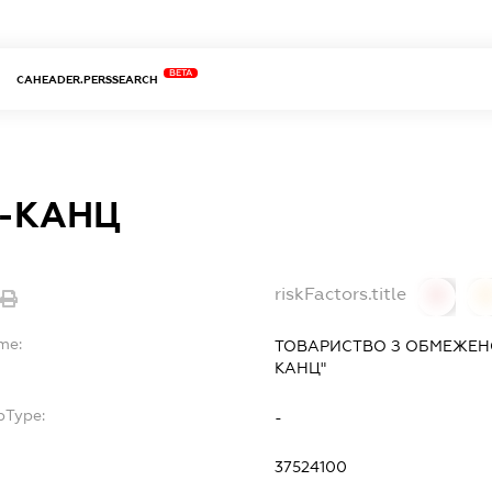
BETA
CAHEADER.PERSSEARCH
С.-КАНЦ
riskFactors.title
0
me:
ТОВАРИСТВО З ОБМЕЖЕНОЮ
КАНЦ"
bType:
-
37524100