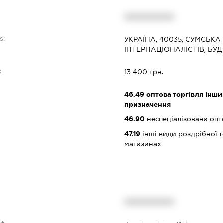
XXXXXXXXXX
s:
УКРАЇНА, 40035, СУМСЬКА
ІНТЕРНАЦІОНАЛІСТІВ, БУД
:
13 400 грн.
46.49
оптова торгівля інш
призначення
46.90
неспеціалізована опт
47.19
інші види роздрібної т
магазинах
XXXXXXXXXX
bt