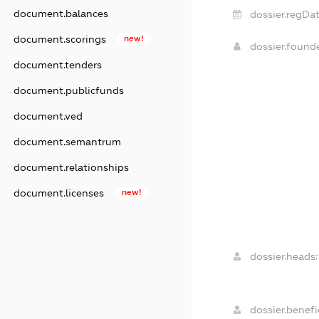
document.balances
dossier.regDat
document.scorings
new!
dossier.found
document.tenders
document.publicfunds
document.ved
document.semantrum
document.relationships
document.licenses
new!
dossier.heads:
dossier.benefic