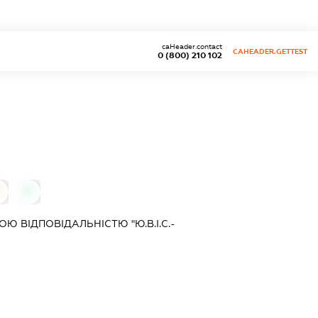
caHeader.contact
CAHEADER.GETTEST
0 (800) 210 102
0
0
 ВІДПОВІДАЛЬНІСТЮ "Ю.В.І.С.-