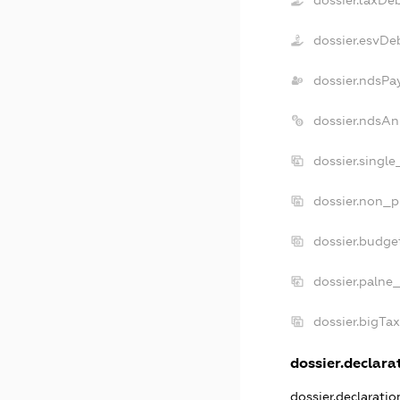
dossier.esvDe
dossier.ndsPa
dossier.ndsAn
dossier.singl
dossier.non_p
dossier.budge
dossier.palne
dossier.bigTa
dossier.declarat
dossier.declarati