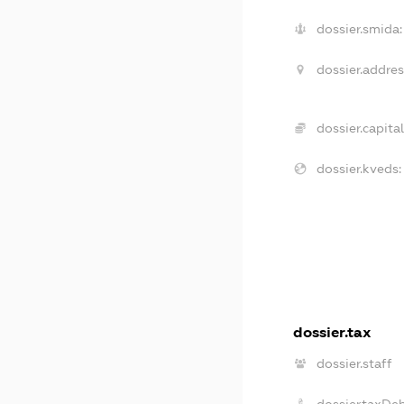
dossier.smida:
dossier.addres
dossier.capital
dossier.kveds:
dossier.tax
dossier.staff
dossier.taxDe