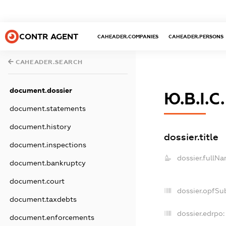
CONTR AGENT
CAHEADER.COMPANIES
CAHEADER.PERSONS
CAHEADER.SEARCH
document.dossier
Ю.В.І.
document.statements
document.history
dossier.title
document.inspections
dossier.fullNa
document.bankruptcy
document.court
dossier.opfSu
document.taxdebts
dossier.edrpo:
document.enforcements