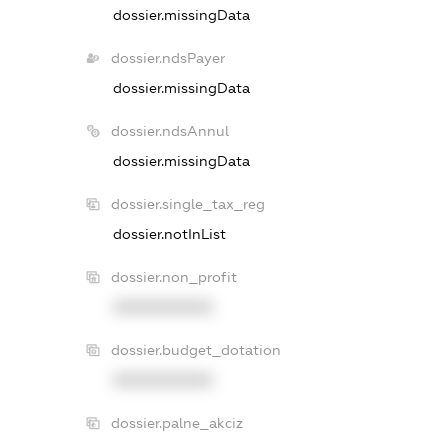
dossier.missingData
dossier.ndsPayer
dossier.missingData
dossier.ndsAnnul
dossier.missingData
dossier.single_tax_reg
dossier.notInList
dossier.non_profit
XXXXXXXXXX
dossier.budget_dotation
XXXXXXXXXX
dossier.palne_akciz