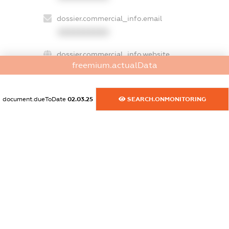
dossier.commercial_info.email
XXXXXXXXXX
dossier.commercial_info.website
freemium.actualData
XXXXXXXXXX
dossier.commercial_info.activity
document.dueToDate
02.03.25
SEARCH.ONMONITORING
XXXXXXXXXX
freemium.exampleText_1
freemium.exampleText_2
freemium.anonymousPerSearch2
FREEMIUM.DETAILS
FREEMIUM.REGISTER