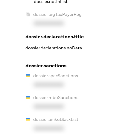
dossier.notInList
dossier.bigTaxPayerReg
XXXXXXXXXX
dossier.declarations.title
dossier.declarations.noData
dossier.sanctions
dossier.specSanctions
XXXXXXXXXX
dossier.rnboSanctions
XXXXXXXXXX
dossier.amkuBlackList
XXXXXXXXXX