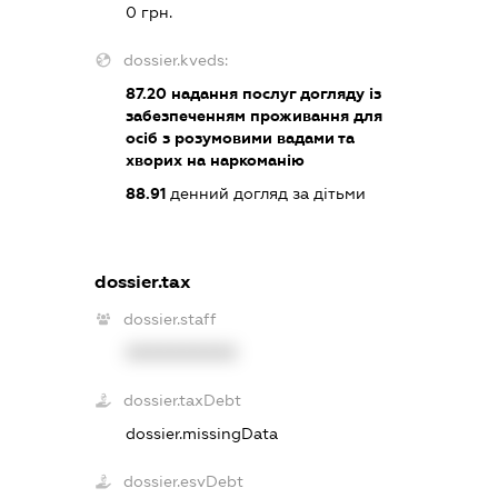
0 грн.
dossier.kveds:
87.20
надання послуг догляду із
забезпеченням проживання для
осіб з розумовими вадами та
хворих на наркоманію
88.91
денний догляд за дітьми
dossier.tax
dossier.staff
XXXXXXXXXX
dossier.taxDebt
dossier.missingData
dossier.esvDebt