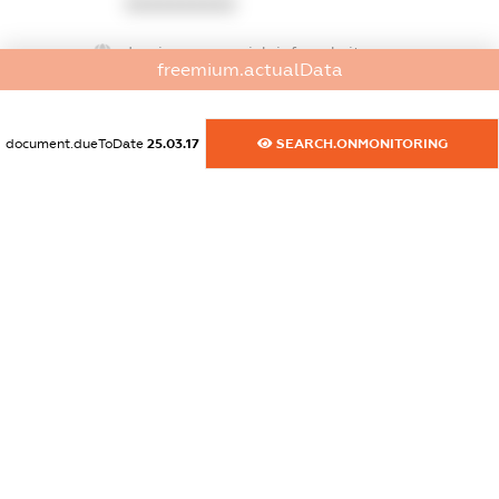
XXXXXXXXXX
dossier.commercial_info.website
freemium.actualData
XXXXXXXXXX
dossier.commercial_info.activity
document.dueToDate
25.03.17
SEARCH.ONMONITORING
XXXXXXXXXX
freemium.exampleText_1
freemium.exampleText_2
freemium.anonymousPerSearch2
FREEMIUM.DETAILS
FREEMIUM.REGISTER