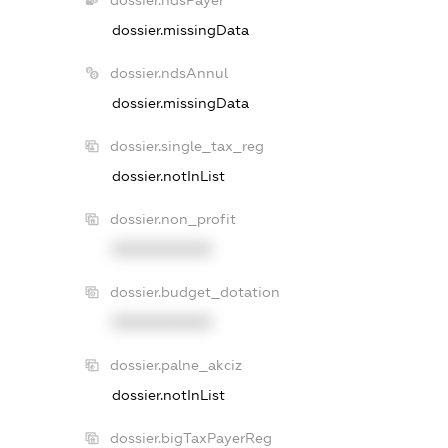
dossier.missingData
dossier.ndsAnnul
dossier.missingData
dossier.single_tax_reg
dossier.notInList
dossier.non_profit
XXXXXXXXXX
dossier.budget_dotation
XXXXXXXXXX
dossier.palne_akciz
dossier.notInList
dossier.bigTaxPayerReg