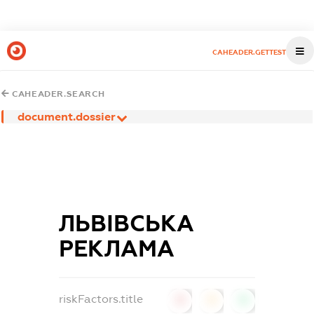
CAHEADER.GETTEST
CAHEADER.SEARCH
document.dossier
ЛЬВІВСЬКА
РЕКЛАМА
riskFactors.title
0
0
0