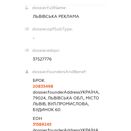
dossier.fullName:
ЛЬВІВСЬКА РЕКЛАМА
dossier.opfSubType:
-
dossier.edrpo:
37527776
dossier.foundersAndBenef:
БРОК
20833498
dossier.founderAddress
УКРАЇНА,
79024, ЛЬВІВСЬКА ОБЛ., МІСТО
ЛЬВІВ, ВУЛ.ПРОМИСЛОВА,
БУДИНОК 60
ЕОН
31589245
dossier.founderAddress
УКРАЇНА,