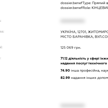
dossier.benefType:
Прямий в
dossier.benefRole:
КІНЦЕВИ
:
XXXXXXXXXX
ss:
УКРАЇНА, 12701, ЖИТОМИР
МІСТО БАРАНІВКА, ВУЛ.С
l:
125 069 грн.
:
71.12
діяльність у сфері інжи
надання послуг технічного
74.90
інша професійна, науков
82.99
надання інших допоміж
XXXXXXXXXX