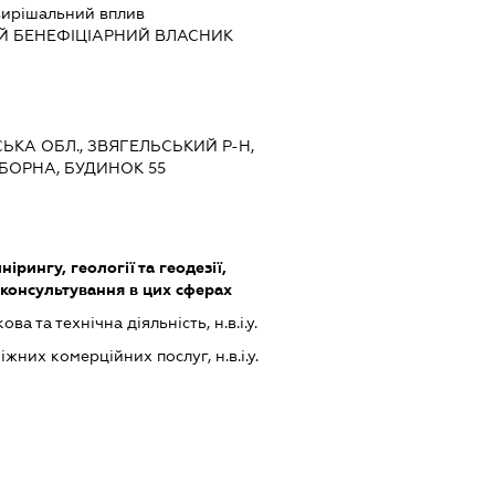
ирішальний вплив
Й БЕНЕФІЦІАРНИЙ ВЛАСНИК
СЬКА ОБЛ., ЗВЯГЕЛЬСЬКИЙ Р-Н,
ОБОРНА, БУДИНОК 55
нірингу, геології та геодезії,
 консультування в цих сферах
а та технічна діяльність, н.в.і.у.
них комерційних послуг, н.в.і.у.