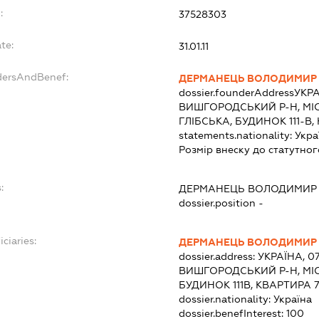
:
37528303
te:
31.01.11
dersAndBenef:
ДЕРМАНЕЦЬ ВОЛОДИМИР
dossier.founderAddress
УКРА
ВИШГОРОДСЬКИЙ Р-Н, МІ
ГЛІБСЬКА, БУДИНОК 111-В,
statements.nationality:
Укра
Розмір внеску до статутног
:
ДЕРМАНЕЦЬ ВОЛОДИМИР
dossier.position -
iciaries:
ДЕРМАНЕЦЬ ВОЛОДИМИР
dossier.address:
УКРАЇНА, 0
ВИШГОРОДСЬКИЙ Р-Н, МІС
БУДИНОК 111В, КВАРТИРА 
dossier.nationality:
Україна
dossier.benefInterest:
100