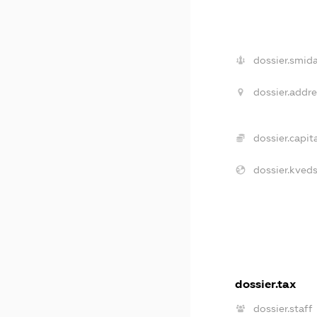
dossier.smida
dossier.addre
dossier.capita
dossier.kveds
dossier.tax
dossier.staff