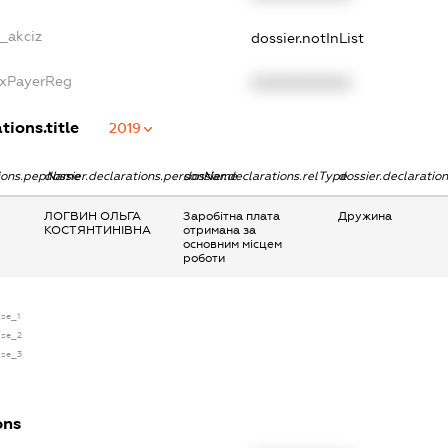
e_akciz
dossier.notInList
axPayerReg
XXXXXXXXXX
tions.title
2019
tions.pepName
dossier.declarations.personName
dossier.declarations.relType
dossier.declaratio
ЛОГВИН ОЛЬГА
Заробітна плата
Дружина
КОСТЯНТИНІВНА
отримана за
основним місцем
роботи
nse_1
ense_2
ense_3
ons