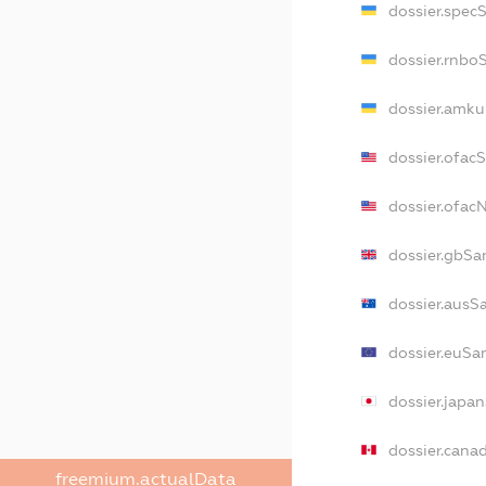
dossier.spec
dossier.rnbo
dossier.amku
dossier.ofac
dossier.ofa
dossier.gbSa
dossier.ausS
dossier.euSa
dossier.japa
dossier.cana
freemium.actualData