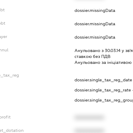
ebt
dossier.missingData
ebt
dossier.missingData
ayer
dossier.missingData
nnul
Анульовано з 30.03.14 у зв'я
ставкою без ПДВ
Анульовано за iнiцiативою 
le_tax_reg
dossier.single_tax_reg_date -
dossier.single_tax_reg_rate 
dossier.single_tax_reg_grou
profit
XXXXXXXXXX
et_dotation
XXXXXXXXXX