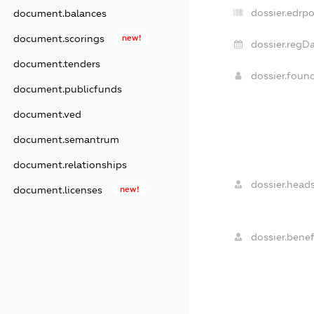
dossier.edrpo
document.balances
document.scorings
new!
dossier.regDa
document.tenders
dossier.foun
document.publicfunds
document.ved
document.semantrum
document.relationships
dossier.heads
document.licenses
new!
dossier.benef