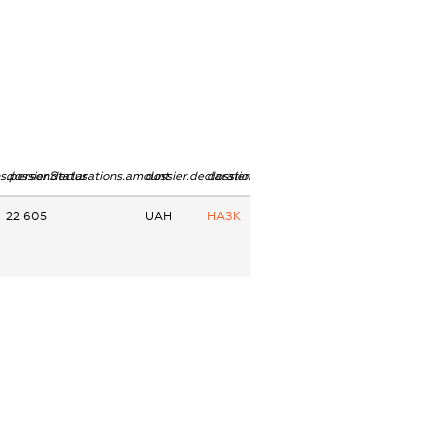
ns.personStatus
dossier.declarations.amount
dossier.declarations.currency
dossier.declarations.source
22 605
UAH
НАЗК