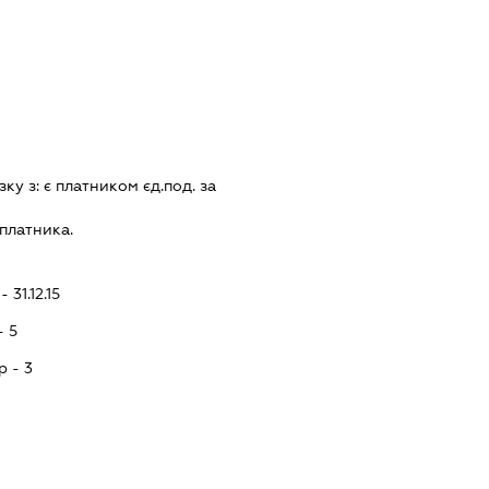
зку з:
є платником єд.под. за
платника.
 31.12.15
- 5
p - 3