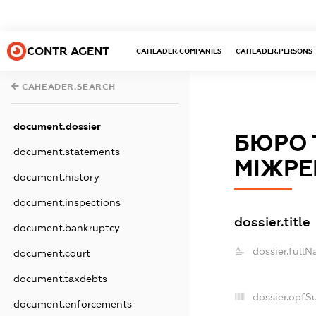
CONTR AGENT
CAHEADER.COMPANIES
CAHEADER.PERSONS
CAHEADER.SEARCH
document.dossier
БЮРО 
document.statements
МІЖРЕ
document.history
document.inspections
dossier.title
document.bankruptcy
dossier.fullN
document.court
document.taxdebts
dossier.opfS
document.enforcements