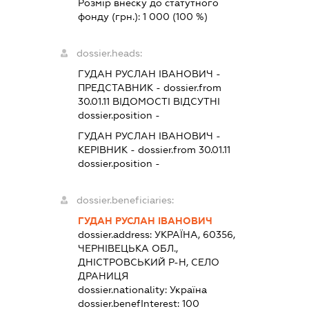
Розмір внеску до статутного
фонду (грн.):
1 000
(100 %)
dossier.heads:
ГУДАН РУСЛАН ІВАНОВИЧ
-
ПРЕДСТАВНИК
- dossier.from
30.01.11
ВІДОМОСТІ ВІДСУТНІ
dossier.position -
ГУДАН РУСЛАН ІВАНОВИЧ
-
КЕРІВНИК
- dossier.from 30.01.11
dossier.position -
dossier.beneficiaries:
ГУДАН РУСЛАН ІВАНОВИЧ
dossier.address:
УКРАЇНА, 60356,
ЧЕРНІВЕЦЬКА ОБЛ.,
ДНІСТРОВСЬКИЙ Р-Н, СЕЛО
ДРАНИЦЯ
dossier.nationality:
Україна
dossier.benefInterest:
100