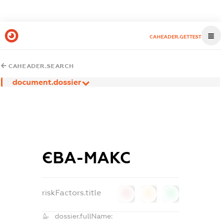
CAHEADER.GETTEST
CAHEADER.SEARCH
document.dossier
ЄВА-МАКС
riskFactors.title
0
0
0
dossier.fullName: