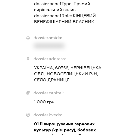
dossier.benefType:
Прямий
вирішальний вплив
dossier.benefRole:
КІНЦЕВИЙ
БЕНЕФІЦІАРНИЙ ВЛАСНИК
dossier.smida:
XXXXXXXXXX
dossier.address:
УКРАЇНА, 60356, ЧЕРНІВЕЦЬКА
ОБЛ., НОВОСЕЛИЦЬКИЙ Р-Н,
СЕЛО ДРАНИЦЯ
dossier.capital:
1 000 грн.
dossier.kveds:
01.11
вирощування зернових
культур (крім рису), бобових