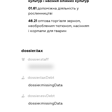
культур і насіння олійних культур
01.61
допоміжна діяльність у
рослинництві
46.21
оптова торгівля зерном,
необробленим тютюном, насінням
і кормами для тварин
dossier.tax
dossier.staff
XXXXXXXXXX
dossier.taxDebt
dossier.missingData
dossier.esvDebt
dossier.missingData