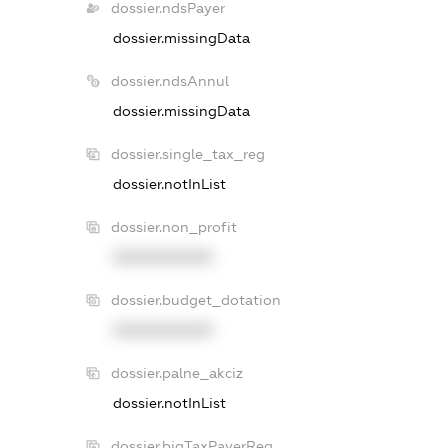
dossier.ndsPayer
dossier.missingData
dossier.ndsAnnul
dossier.missingData
dossier.single_tax_reg
dossier.notInList
dossier.non_profit
XXXXXXXXXX
dossier.budget_dotation
XXXXXXXXXX
dossier.palne_akciz
dossier.notInList
dossier.bigTaxPayerReg