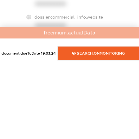
XXXXXXXXXX
dossier.commercial_info.website
XXXXXXXXXX
freemium.actualData
dossier.commercial_info.activity
XXXXXXXXXX
document.dueToDate
19.03.24
SEARCH.ONMONITORING
freemium.exampleText_1
freemium.exampleText_2
freemium.anonymousPerSearch2
FREEMIUM.DETAILS
FREEMIUM.REGISTER