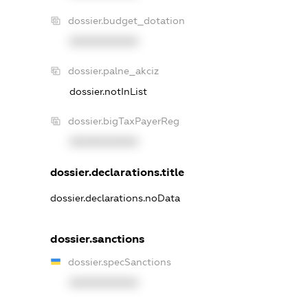
dossier.budget_dotation
XXXXXXXXXX
dossier.palne_akciz
dossier.notInList
dossier.bigTaxPayerReg
XXXXXXXXXX
dossier.declarations.title
dossier.declarations.noData
dossier.sanctions
dossier.specSanctions
XXXXXXXXXX