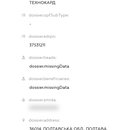
ТЕХНОКАРД
dossier.opfSubType:
-
dossier.edrpo:
37531211
dossier.heads:
dossier.missingData
dossier.beneficiaries:
dossier.missingData
dossier.smida:
XXXXXXXXXX
dossier.address:
36014, ПОЛТАВСЬКА ОБЛ., ПОЛТАВА,