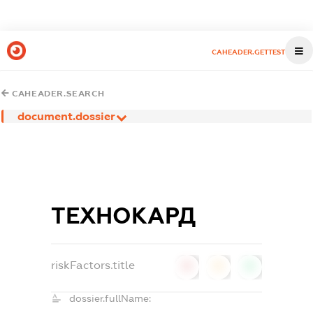
CAHEADER.GETTEST
CAHEADER.SEARCH
document.dossier
ТЕХНОКАРД
riskFactors.title
0
0
0
dossier.fullName: