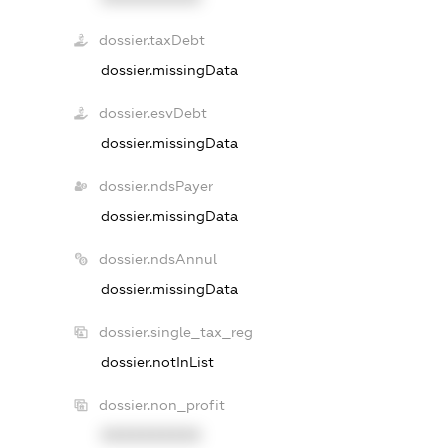
dossier.taxDebt
dossier.missingData
dossier.esvDebt
dossier.missingData
dossier.ndsPayer
dossier.missingData
dossier.ndsAnnul
dossier.missingData
dossier.single_tax_reg
dossier.notInList
dossier.non_profit
XXXXXXXXXX