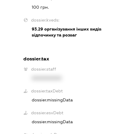
100 грн.
dossier.kveds:
93.29
організування інших видів
відпочинку та розваг
dossier.tax
dossier.staff
XXXXXXXXXX
dossier.taxDebt
dossier.missingData
dossier.esvDebt
dossier.missingData