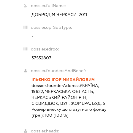
dossier.fullName:
ДОБРОДІМ ЧЕРКАСИ-2011
dossier.opfSubType:
-
dossier.edrpo:
37532807
dossier.foundersAndBenef:
ІЛЬЄНКО ІГОР МИХАЙЛОВИЧ
dossier.founderAddress
УКРАЇНА,
19622, ЧЕРКАСЬКА ОБЛАСТЬ,
ЧЕРКАСЬКИЙ РАЙОН Р-Н,
С.СВИДІВОК, ВУЛ. ЖОМЕРА, БУД. 5
Розмір внеску до статутного фонду
(грн.):
100
(100 %)
dossier.heads: