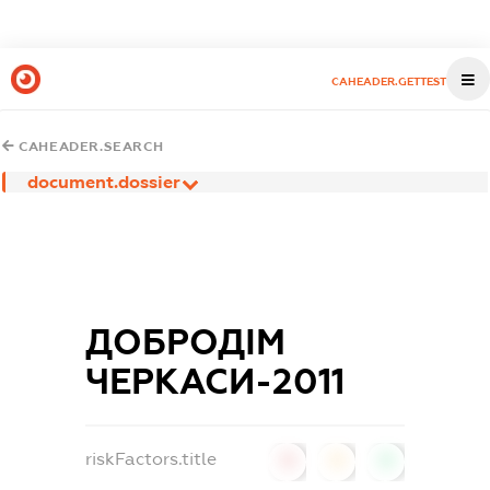
CAHEADER.GETTEST
CAHEADER.SEARCH
document.dossier
ДОБРОДІМ
ЧЕРКАСИ-2011
riskFactors.title
0
0
0