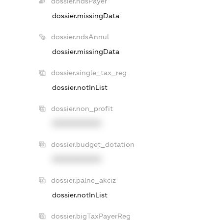
dossier.ndsPayer
dossier.missingData
dossier.ndsAnnul
dossier.missingData
dossier.single_tax_reg
dossier.notInList
dossier.non_profit
XXXXXXXXXX
dossier.budget_dotation
XXXXXXXXXX
dossier.palne_akciz
dossier.notInList
dossier.bigTaxPayerReg