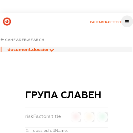
CAHEADER.GETTEST
CAHEADER.SEARCH
document.dossier
ГРУПА СЛАВЕН
riskFactors.title
0
0
0
dossier.fullName: