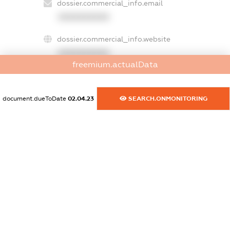
dossier.commercial_info.email
XXXXXXXXXX
dossier.commercial_info.website
XXXXXXXXXX
freemium.actualData
dossier.commercial_info.activity
XXXXXXXXXX
document.dueToDate
02.04.23
SEARCH.ONMONITORING
freemium.exampleText_1
freemium.exampleText_2
freemium.anonymousPerSearch2
FREEMIUM.DETAILS
FREEMIUM.REGISTER