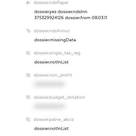
dossier.ndsPayer
dossier.yes
dossier.ndsInn
375329924126
dossier.from 08.03.11
dossier.ndsAnnul
dossier.missingData
dossier.single_tax_reg
dossier.notInList
dossier.non_profit
XXXXXXXXXX
dossier.budget_dotation
XXXXXXXXXX
dossier.palne_akciz
dossier.notInList