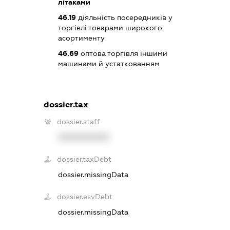
літаками
46.19
діяльність посередників у
торгівлі товарами широкого
асортименту
46.69
оптова торгівля іншими
машинами й устаткованням
dossier.tax
dossier.staff
XXXXXXXXXX
dossier.taxDebt
dossier.missingData
dossier.esvDebt
dossier.missingData