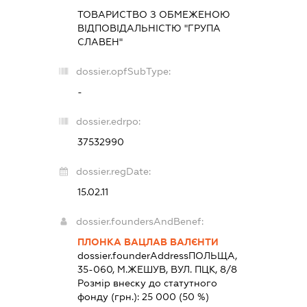
ТОВАРИСТВО З ОБМЕЖЕНОЮ
ВІДПОВІДАЛЬНІСТЮ "ГРУПА
СЛАВЕН"
dossier.opfSubType:
-
dossier.edrpo:
37532990
dossier.regDate:
15.02.11
dossier.foundersAndBenef:
ПЛОНКА ВАЦЛАВ ВАЛЄНТИ
dossier.founderAddress
ПОЛЬЩА,
35-060, М.ЖЕШУВ, ВУЛ. ПЦК, 8/8
Розмір внеску до статутного
фонду (грн.):
25 000
(50 %)