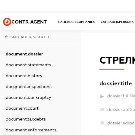
CONTR AGENT
CAHEADER.COMPANIES
CAHEADER.PERSONS
CAHEADER.SEARCH
document.dossier
СТРЕЛ
document.statements
document.history
dossier.title
document.inspections
dossier.fullN
document.bankruptcy
document.court
dossier.opfS
document.taxdebts
dossier.edrpo
document.enforcements