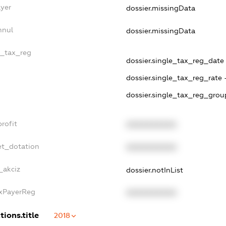
ayer
dossier.missingData
nnul
dossier.missingData
e_tax_reg
dossier.single_tax_reg_date -
dossier.single_tax_reg_rate 
dossier.single_tax_reg_grou
rofit
XXXXXXXXXX
et_dotation
XXXXXXXXXX
_akciz
dossier.notInList
axPayerReg
XXXXXXXXXX
tions.title
2018