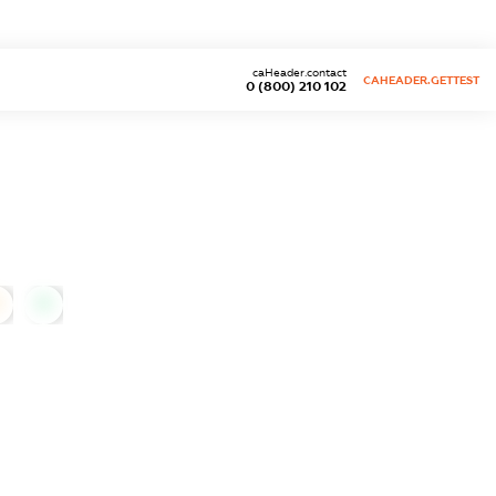
caHeader.contact
CAHEADER.GETTEST
0 (800) 210 102
0
0