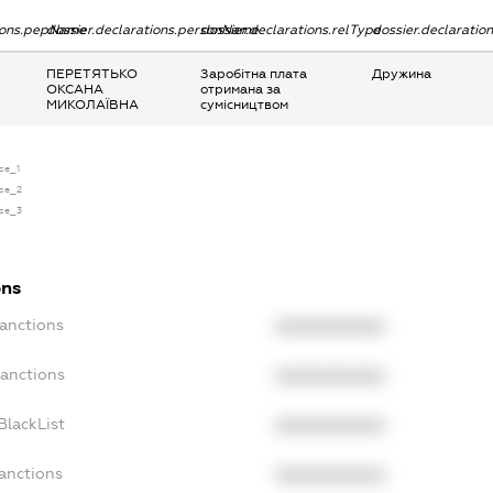
tions.pepName
dossier.declarations.personName
dossier.declarations.relType
dossier.declaratio
ПЕРЕТЯТЬКО
Заробітна плата
Дружина
ОКСАНА
отримана за
МИКОЛАЇВНА
сумісництвом
nse_1
nse_2
nse_3
ons
Sanctions
XXXXXXXXXX
Sanctions
XXXXXXXXXX
BlackList
XXXXXXXXXX
anctions
XXXXXXXXXX