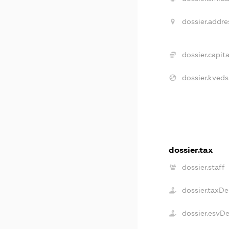
dossier.addre
dossier.capita
dossier.kveds
dossier.tax
dossier.staff
dossier.taxDe
dossier.esvD