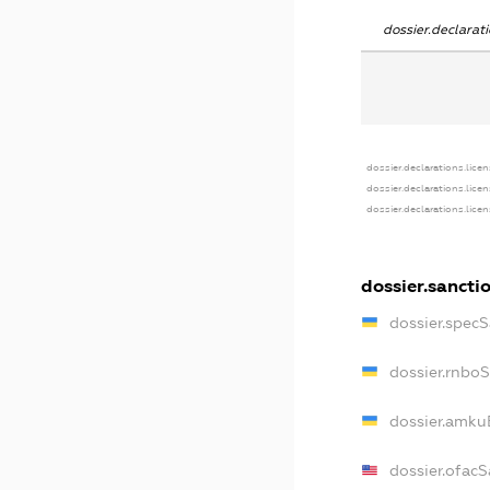
dossier.declara
dossier.declarations.lice
dossier.declarations.lice
dossier.declarations.lice
dossier.sancti
dossier.spec
dossier.rnbo
dossier.amku
dossier.ofacS