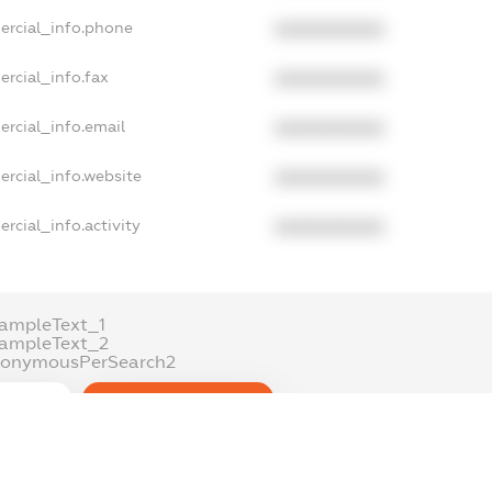
ercial_info.phone
XXXXXXXXXX
rcial_info.fax
XXXXXXXXXX
ercial_info.email
XXXXXXXXXX
ercial_info.website
XXXXXXXXXX
rcial_info.activity
XXXXXXXXXX
ampleText_1
xampleText_2
nonymousPerSearch2
DETAILS
FREEMIUM.REGISTER