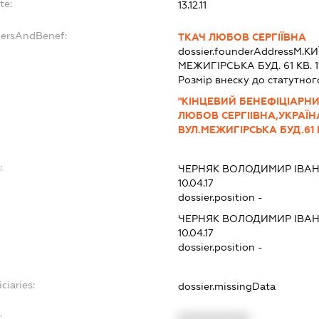
te:
13.12.11
dersAndBenef:
ТКАЧ ЛЮБОВ СЕРГІЇВНА
dossier.founderAddress
М.КИ
МЕЖИГІРСЬКА БУД. 61 КВ. 1
Розмір внеску до статутног
"КІНЦЕВИЙ БЕНЕФІЦІАРН
ЛЮБОВ СЕРГІІВНА,УКРАЇН
ВУЛ.МЕЖИГІРСЬКА БУД.61 К
:
ЧЕРНЯК ВОЛОДИМИР ІВА
10.04.17
dossier.position -
ЧЕРНЯК ВОЛОДИМИР ІВА
10.04.17
dossier.position -
ciaries:
dossier.missingData
:
XXXXXXXXXX