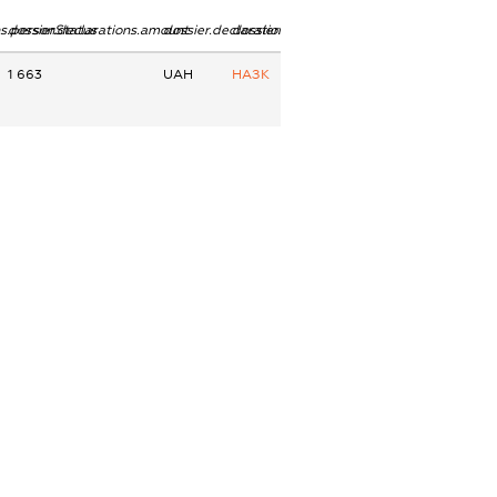
ns.personStatus
dossier.declarations.amount
dossier.declarations.currency
dossier.declarations.source
1 663
UAH
НАЗК