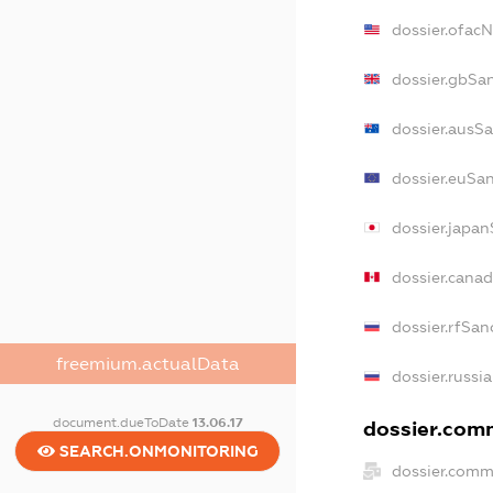
dossier.ofac
dossier.gbSa
dossier.ausS
dossier.euSa
dossier.japa
dossier.cana
dossier.rfSan
freemium.actualData
dossier.russi
document.dueToDate
13.06.17
dossier.comm
SEARCH.ONMONITORING
dossier.comm