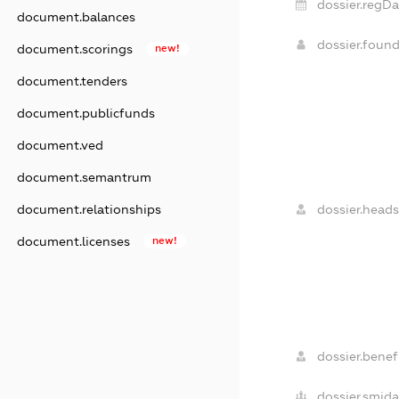
dossier.regDa
document.balances
dossier.foun
document.scorings
new!
document.tenders
document.publicfunds
document.ved
document.semantrum
dossier.heads
document.relationships
document.licenses
new!
dossier.benefi
dossier.smida