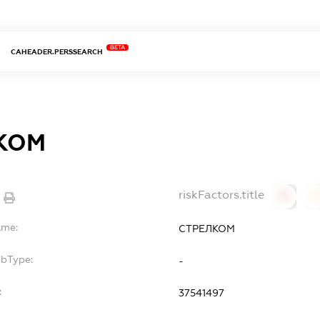
BETA
CAHEADER.PERSSEARCH
КОМ
riskFactors.title
0
ame:
СТРЕЛКОМ
ubType:
-
:
37541497