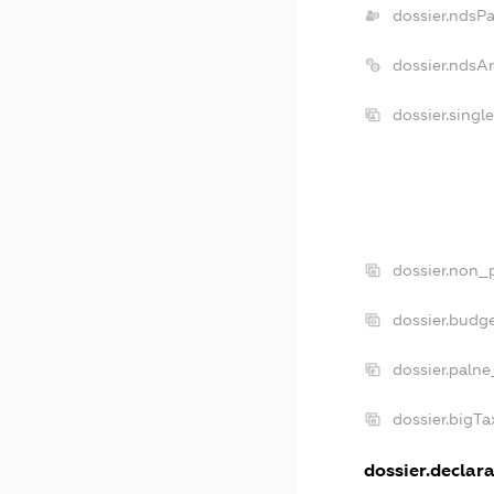
dossier.ndsP
dossier.ndsA
dossier.singl
dossier.non_p
dossier.budg
dossier.palne
dossier.bigT
dossier.declara