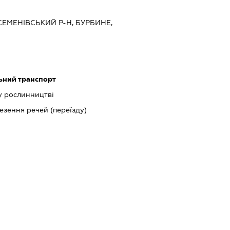
 СЕМЕНІВСЬКИЙ Р-Н, БУРБИНЕ,
ьний транспорт
у рослинництві
езення речей (переїзду)