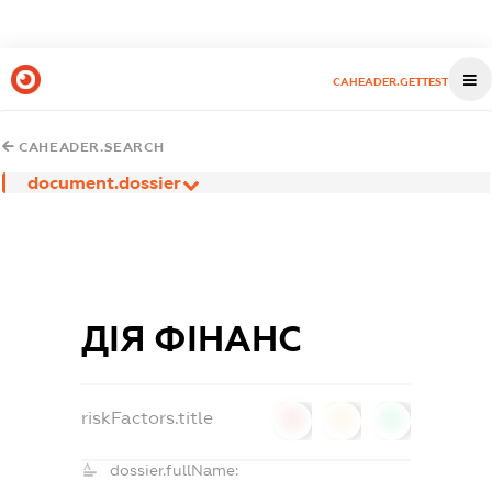
CAHEADER.GETTEST
CAHEADER.SEARCH
document.dossier
ДІЯ ФІНАНС
riskFactors.title
0
0
0
dossier.fullName: