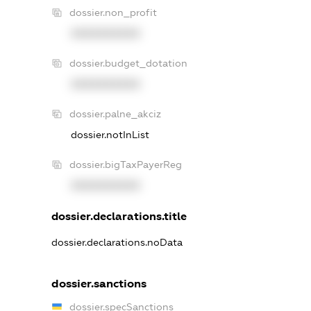
dossier.non_profit
XXXXXXXXXX
dossier.budget_dotation
XXXXXXXXXX
dossier.palne_akciz
dossier.notInList
dossier.bigTaxPayerReg
XXXXXXXXXX
dossier.declarations.title
dossier.declarations.noData
dossier.sanctions
dossier.specSanctions