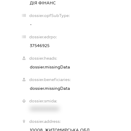
ДІЯ ФІНАНС
dossier.opfSubType:
-
dossier.edrpo:
37546925
dossier.heads:
dossier.missingData
dossier.beneficiaries:
dossier.missingData
dossier.smida:
XXXXXXXXXX
dossier.address:
10008, ЖИТОМИРСЬКА ОБЛ.,