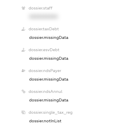
dossier.staff
XXXXXXXXXX
dossier.taxDebt
dossier.missingData
dossier.esvDebt
dossier.missingData
dossier.ndsPayer
dossier.missingData
dossier.ndsAnnul
dossier.missingData
dossier.single_tax_reg
dossier.notInList