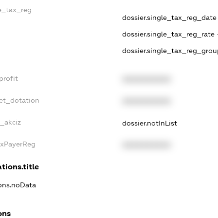
le_tax_reg
dossier.single_tax_reg_date 
dossier.single_tax_reg_rate 
dossier.single_tax_reg_grou
profit
XXXXXXXXXX
et_dotation
XXXXXXXXXX
e_akciz
dossier.notInList
axPayerReg
XXXXXXXXXX
tions.title
ions.noData
ons