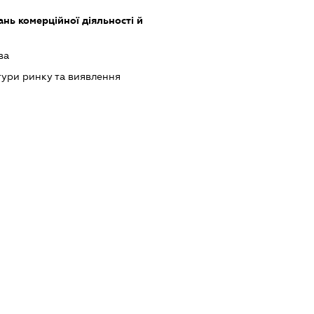
нь комерційної діяльності й
ва
ури ринку та виявлення