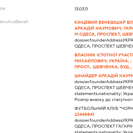
te:
13.03.11
ndersAndBenef:
КІНЦЕВИЙ БЕНЕФІЦІАР В
АРКАДІЙ НАУМОВИЧ; УКРА
М.ОДЕСА, ПРОСПЕКТ, ШЕВЧЕ
dossier.founderAddress
УКРА
ОДЕСА, ПРОСПЕКТ ШЕВЧЕН
ВЛАСНИК ІСТОТНОЇ УЧАСТІ
МИХАЙЛОВИЧ; УКРАЇНА; ;
ПРОСП., ШЕВЧЕНКА, БУД., 3
ШНАЙДЕР АРКАДІЙ НАУ
dossier.founderAddress
УКРА
ОДЕСА, ПРОСПЕКТ ШЕВЧЕН
statements.nationality:
Укра
Розмір внеску до статутног
ФУТБОЛЬНИЙ КЛУБ "ЧОР
22449841
dossier.founderAddress
УКРА
ОДЕСА, ПРОСПЕКТ ГАГАРІ
statements.nationality:
Укра