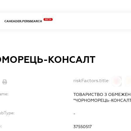
BETA
CAHEADER.PERSSEARCH
ОМОРЕЦЬ-КОНСАЛТ
riskFactors.title
0
Name:
ТОВАРИСТВО З ОБМЕЖЕН
"ЧОРНОМОРЕЦЬ-КОНСАЛТ
ubType:
-
:
37550517