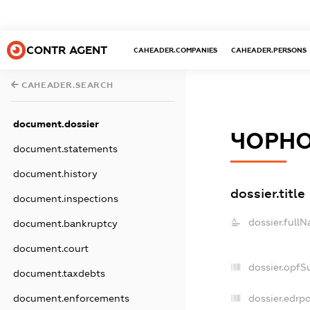
CONTR AGENT
CAHEADER.COMPANIES
CAHEADER.PERSONS
CAHEADER.SEARCH
document.dossier
ЧОРН
document.statements
document.history
dossier.title
document.inspections
dossier.full
document.bankruptcy
document.court
dossier.opfS
document.taxdebts
document.enforcements
dossier.edrpo