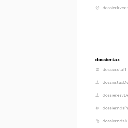
dossier.kveds
dossier.tax
dossier.staff
dossier.taxD
dossier.esvD
dossier.ndsP
dossier.ndsA