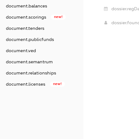
document.balances
dossier.regDa
document.scorings
new!
dossier.fou
document.tenders
document.publicfunds
document.ved
document.semantrum
document.relationships
document.licenses
new!