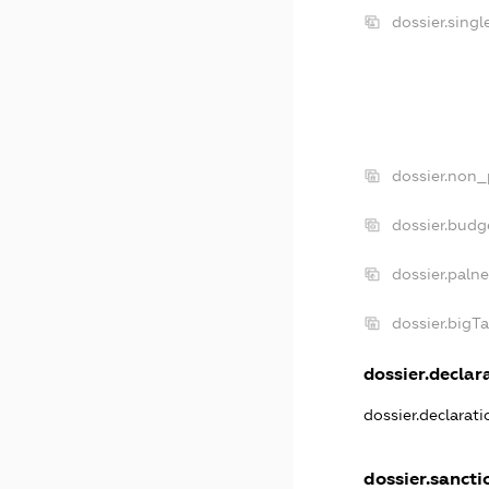
dossier.sing
dossier.non_
dossier.budg
dossier.paln
dossier.bigT
dossier.declara
dossier.declarat
dossier.sancti