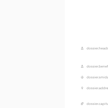
dossier.heads
dossier.benef
dossier.smida
dossier.addre
dossier.capita