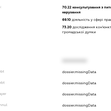
:
70.22
консультування з пита
керування
69.10
діяльність у сфері пра
73.20
дослідження кон'юнкт
громадської думки
XXXXXXXXXX
ebt
dossier.missingData
ebt
dossier.missingData
ayer
dossier.missingData
nnul
dossier.missingData