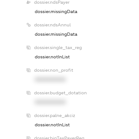
dossier.ndsPayer
dossier.missingData
dossier.ndsAnnul
dossier.missingData
dossier.single_tax_reg
dossier.notInList
dossier.non_profit
XXXXXXXXXX
dossier.budget_dotation
XXXXXXXXXX
dossier.palne_akciz
dossier.notInList
dossier.bigTaxPayerReg