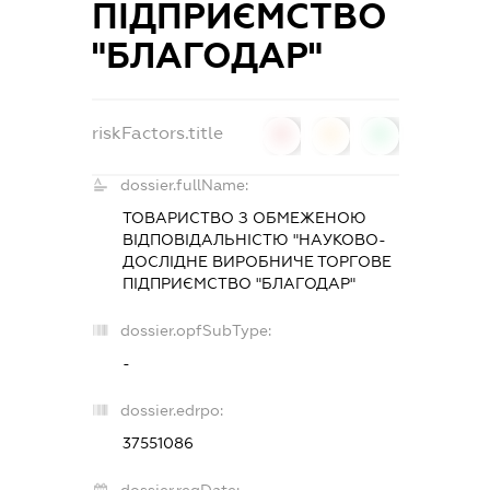
ПІДПРИЄМСТВО
"БЛАГОДАР"
riskFactors.title
0
0
0
dossier.fullName:
ТОВАРИСТВО З ОБМЕЖЕНОЮ
ВІДПОВІДАЛЬНІСТЮ "НАУКОВО-
ДОСЛІДНЕ ВИРОБНИЧЕ ТОРГОВЕ
ПІДПРИЄМСТВО "БЛАГОДАР"
dossier.opfSubType:
-
dossier.edrpo:
37551086