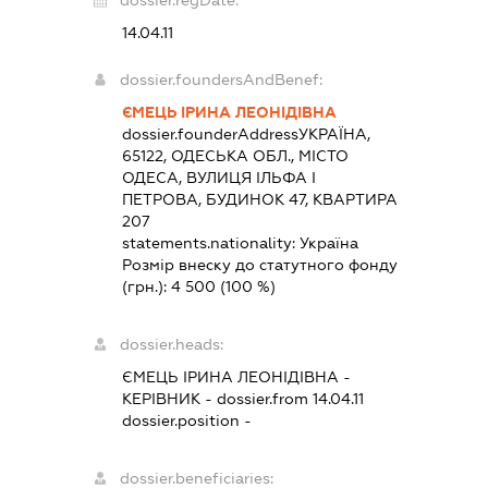
dossier.regDate:
14.04.11
dossier.foundersAndBenef:
ЄМЕЦЬ ІРИНА ЛЕОНІДІВНА
dossier.founderAddress
УКРАЇНА,
65122, ОДЕСЬКА ОБЛ., МІСТО
ОДЕСА, ВУЛИЦЯ ІЛЬФА І
ПЕТРОВА, БУДИНОК 47, КВАРТИРА
207
statements.nationality:
Україна
Розмір внеску до статутного фонду
(грн.):
4 500
(100 %)
dossier.heads:
ЄМЕЦЬ ІРИНА ЛЕОНІДІВНА
-
КЕРІВНИК
- dossier.from 14.04.11
dossier.position -
dossier.beneficiaries: