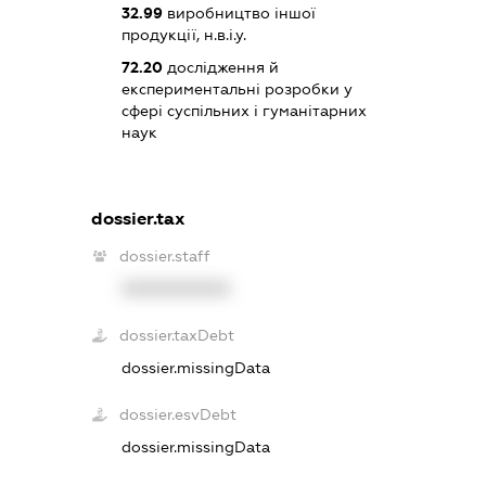
32.99
виробництво іншої
продукції, н.в.і.у.
72.20
дослідження й
експериментальні розробки у
сфері суспільних і гуманітарних
наук
dossier.tax
dossier.staff
XXXXXXXXXX
dossier.taxDebt
dossier.missingData
dossier.esvDebt
dossier.missingData