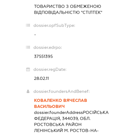
ТОВАРИСТВО З ОБМЕЖЕНОЮ
ВІДПОВІДАЛЬНІСТЮ "СТІЛТЕК"
dossier.opfSubType:
-
dossier.edrpo:
37551395
dossier.regDate:
28.02.11
dossier.foundersAndBenef:
КОВАЛЕНКО ВЯЧЕСЛАВ
ВАСИЛЬОВИЧ
dossier.founderAddress
РОСІЙСЬКА
ФЕДЕРАЦІЯ, 344039, ОБЛ.
РОСТОВСЬКА РАЙОН
ЛЕНІНСЬКИЙ М. РОСТОВ-НА-