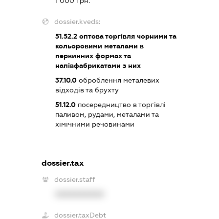
1 000 грн.
dossier.kveds:
51.52.2
оптова торгівля чорними та
кольоровими металами в
первинних формах та
напівфабрикатами з них
37.10.0
оброблення металевих
відходів та брухту
51.12.0
посередництво в торгівлі
паливом, рудами, металами та
хімічними речовинами
dossier.tax
dossier.staff
XXXXXXXXXX
dossier.taxDebt