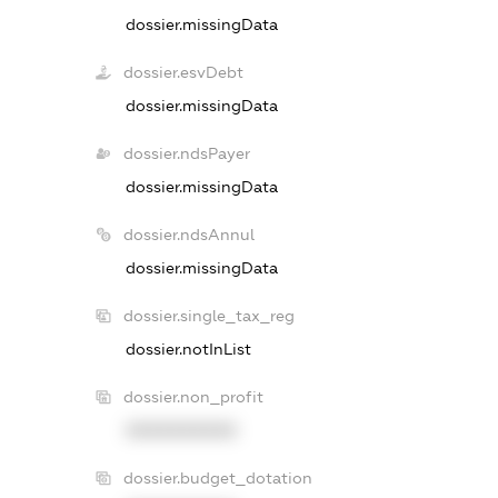
dossier.missingData
dossier.esvDebt
dossier.missingData
dossier.ndsPayer
dossier.missingData
dossier.ndsAnnul
dossier.missingData
dossier.single_tax_reg
dossier.notInList
dossier.non_profit
XXXXXXXXXX
dossier.budget_dotation