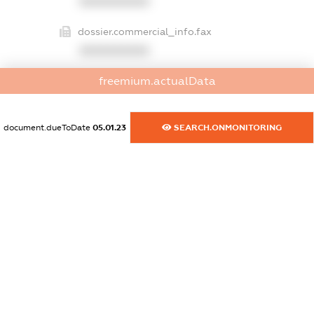
XXXXXXXXXX
dossier.commercial_info.fax
XXXXXXXXXX
freemium.actualData
dossier.commercial_info.email
XXXXXXXXXX
document.dueToDate
05.01.23
SEARCH.ONMONITORING
dossier.commercial_info.website
XXXXXXXXXX
dossier.commercial_info.activity
XXXXXXXXXX
freemium.exampleText_1
freemium.exampleText_2
freemium.anonymousPerSearch2
FREEMIUM.DETAILS