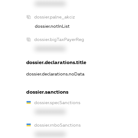
XXXXXXXXXX
dossier.palne_akciz
dossier.notInList
dossier.bigTaxPayerReg
XXXXXXXXXX
dossier.declarations.title
dossier.declarations.noData
dossier.sanctions
dossier.specSanctions
XXXXXXXXXX
dossier.rnboSanctions
XXXXXXXXXX