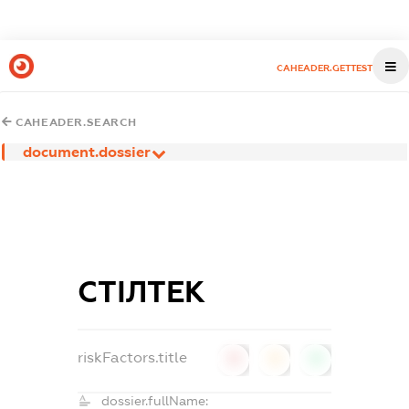
CAHEADER.GETTEST
CAHEADER.SEARCH
document.dossier
СТІЛТЕК
riskFactors.title
0
0
0
dossier.fullName: