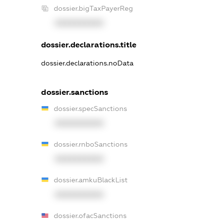
dossier.bigTaxPayerReg
XXXXXXXXXX
dossier.declarations.title
dossier.declarations.noData
dossier.sanctions
dossier.specSanctions
XXXXXXXXXX
dossier.rnboSanctions
XXXXXXXXXX
dossier.amkuBlackList
XXXXXXXXXX
dossier.ofacSanctions