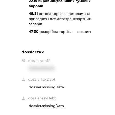
22.19
виробництво інших гумових
виробів
45.31
оптова торгівля деталями та
приладдям для автотранспортних
засобів
47.30
роздрібна торгівля пальним
dossier.tax
dossier.staff
XXXXXXXXXX
dossier.taxDebt
dossier.missingData
dossier.esvDebt
dossier.missingData