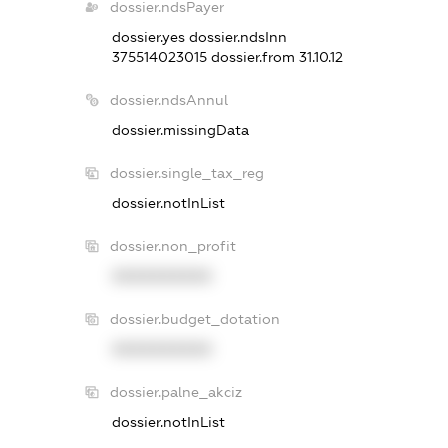
dossier.ndsPayer
dossier.yes
dossier.ndsInn
375514023015
dossier.from 31.10.12
dossier.ndsAnnul
dossier.missingData
dossier.single_tax_reg
dossier.notInList
dossier.non_profit
XXXXXXXXXX
dossier.budget_dotation
XXXXXXXXXX
dossier.palne_akciz
dossier.notInList