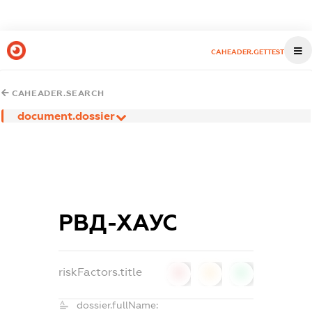
CAHEADER.GETTEST
CAHEADER.SEARCH
document.dossier
РВД-ХАУС
riskFactors.title
0
0
0
dossier.fullName: