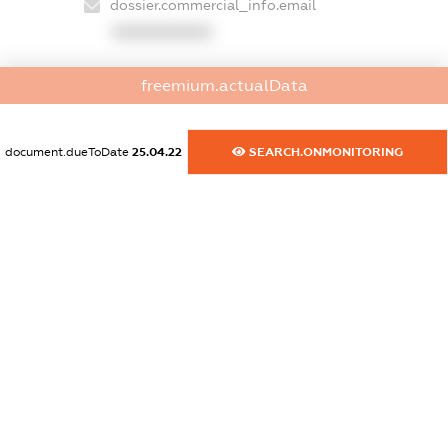
dossier.commercial_info.email
XXXXXXXXXX
dossier.commercial_info.website
freemium.actualData
XXXXXXXXXX
dossier.commercial_info.activity
document.dueToDate
25.04.22
SEARCH.ONMONITORING
XXXXXXXXXX
freemium.exampleText_1
freemium.exampleText_2
freemium.anonymousPerSearch2
FREEMIUM.DETAILS
FREEMIUM.REGISTER