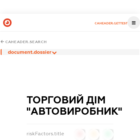
CAHEADER.GETTEST
CAHEADER.SEARCH
document.dossier
ТОРГОВИЙ ДІМ
"АВТОВИРОБНИК"
riskFactors.title
0
0
0