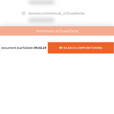
XXXXXXXXXX
dossier.commercial_info.website
XXXXXXXXXX
freemium.actualData
dossier.commercial_info.activity
XXXXXXXXXX
document.dueToDate
09.02.23
SEARCH.ONMONITORING
freemium.exampleText_1
freemium.exampleText_2
freemium.anonymousPerSearch2
FREEMIUM.DETAILS
FREEMIUM.REGISTER