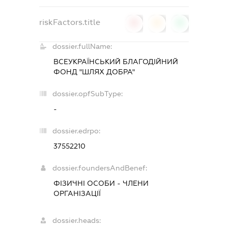
riskFactors.title
0
0
0
dossier.fullName:
ВСЕУКРАЇНСЬКИЙ БЛАГОДІЙНИЙ
ФОНД "ШЛЯХ ДОБРА"
dossier.opfSubType:
-
dossier.edrpo:
37552210
dossier.foundersAndBenef:
ФІЗИЧНІ ОСОБИ - ЧЛЕНИ
ОРГАНІЗАЦІЇ
dossier.heads: