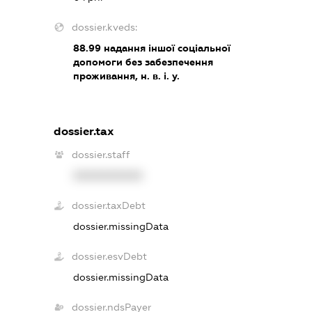
dossier.kveds:
88.99
надання іншої соціальної
допомоги без забезпечення
проживання, н. в. і. у.
dossier.tax
dossier.staff
XXXXXXXXXX
dossier.taxDebt
dossier.missingData
dossier.esvDebt
dossier.missingData
dossier.ndsPayer