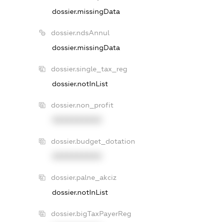
dossier.missingData
dossier.ndsAnnul
dossier.missingData
dossier.single_tax_reg
dossier.notInList
dossier.non_profit
XXXXXXXXXX
dossier.budget_dotation
XXXXXXXXXX
dossier.palne_akciz
dossier.notInList
dossier.bigTaxPayerReg