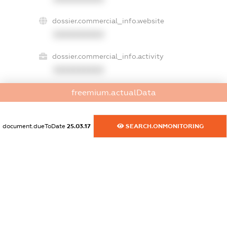
dossier.commercial_info.website
XXXXXXXXXX
dossier.commercial_info.activity
XXXXXXXXXX
freemium.actualData
freemium.exampleText_1
freemium.exampleText_2
document.dueToDate
25.03.17
SEARCH.ONMONITORING
freemium.anonymousPerSearch2
FREEMIUM.DETAILS
FREEMIUM.REGISTER