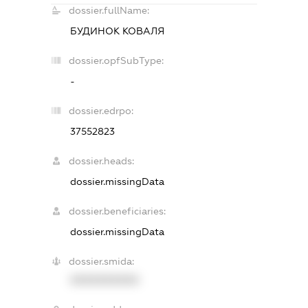
dossier.fullName:
БУДИНОК КОВАЛЯ
dossier.opfSubType:
-
dossier.edrpo:
37552823
dossier.heads:
dossier.missingData
dossier.beneficiaries:
dossier.missingData
dossier.smida:
XXXXXXXXXX