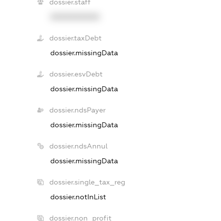
dossier.staff
XXXXXXXXXX
dossier.taxDebt
dossier.missingData
dossier.esvDebt
dossier.missingData
dossier.ndsPayer
dossier.missingData
dossier.ndsAnnul
dossier.missingData
dossier.single_tax_reg
dossier.notInList
dossier.non_profit