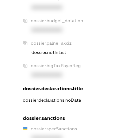
XXXXXXXXXX
dossier.budget_dotation
XXXXXXXXXX
dossier.palne_akciz
dossier.notInList
dossier.bigTaxPayerReg
XXXXXXXXXX
dossier.declarations.title
dossier.declarations.noData
dossier.sanctions
dossier.specSanctions
XXXXXXXXXX