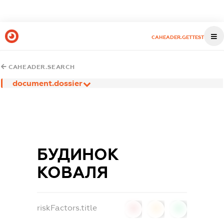
CAHEADER.GETTEST
CAHEADER.SEARCH
document.dossier
БУДИНОК
КОВАЛЯ
riskFactors.title
0
0
0