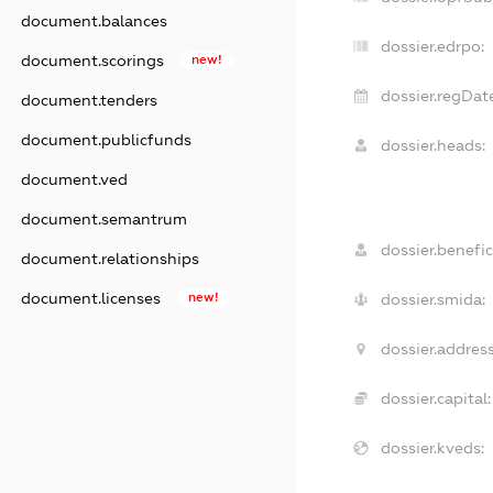
document.balances
dossier.edrpo:
document.scorings
new!
dossier.regDate
document.tenders
document.publicfunds
dossier.heads:
document.ved
document.semantrum
dossier.benefic
document.relationships
document.licenses
new!
dossier.smida:
dossier.address
dossier.capital:
dossier.kveds: