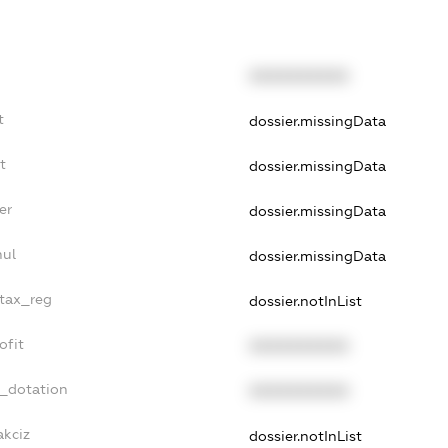
XXXXXXXXXX
t
dossier.missingData
t
dossier.missingData
er
dossier.missingData
nul
dossier.missingData
_tax_reg
dossier.notInList
ofit
XXXXXXXXXX
t_dotation
XXXXXXXXXX
akciz
dossier.notInList