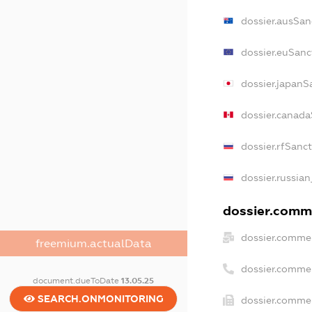
dossier.ausSan
dossier.euSanc
dossier.japanS
dossier.canada
dossier.rfSanc
dossier.russian
dossier.comme
dossier.commer
freemium.actualData
dossier.comme
document.dueToDate
13.05.25
SEARCH.ONMONITORING
dossier.commer