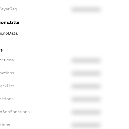
xPayerReg
XXXXXXXXXX
ons.title
ns.noData
ns
nctions
XXXXXXXXXX
nctions
XXXXXXXXXX
ackList
XXXXXXXXXX
nctions
XXXXXXXXXX
onSdnSanctions
XXXXXXXXXX
tions
XXXXXXXXXX