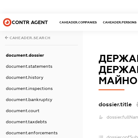
CONTR AGENT
CAHEADER.COMPANIES
CAHEADER.PERSONS
CAHEADER.SEARCH
document.dossier
ДЕРЖАВ
document.statements
ДЕРЖА
document.history
МАЙНО
document.inspections
document.bankruptcy
dossier.title
document.court
dossier.fullNa
document.taxdebts
document.enforcements
dossier.opfSub