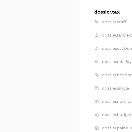
dossier.tax
dossier.staff
dossier.taxDeb
dossier.esvDeb
dossier.ndsPay
dossier.ndsAn
dossier.single
dossier.non_pr
dossier.budge
dossier.palne_