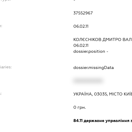
37552967
:
06.02.11
КОЛЄСНІКОВ ДМИТРО ВАЛ
06.02.11
dossier.position -
iaries:
dossier.missingData
XXXXXXXXXX
:
УКРАЇНА, 03035, МІСТО КИ
0 грн.
84.11
державне управління 