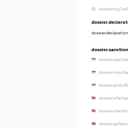
dossier.bigTa
dossier.declarati
dossier.declaratio
dossier.sanctio
dossier.specSa
dossier.rnboSa
dossier.amkuBl
dossier.ofacSa
dossier.ofacN
dossier.gbSanc