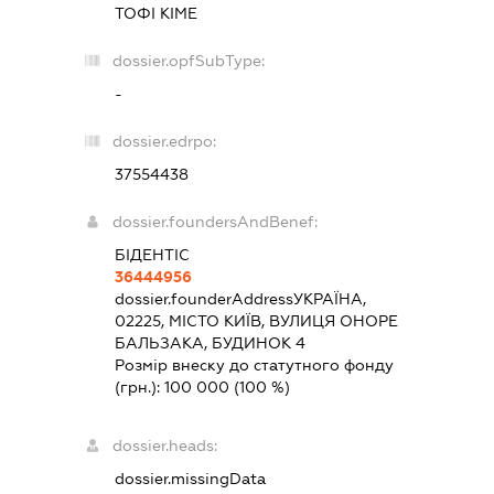
ТОФІ КІМЕ
dossier.opfSubType:
-
dossier.edrpo:
37554438
dossier.foundersAndBenef:
БІДЕНТІС
36444956
dossier.founderAddress
УКРАЇНА,
02225, МІСТО КИЇВ, ВУЛИЦЯ ОНОРЕ
БАЛЬЗАКА, БУДИНОК 4
Розмір внеску до статутного фонду
(грн.):
100 000
(100 %)
dossier.heads:
dossier.missingData