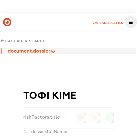
CAHEADER.GETTEST
CAHEADER.SEARCH
document.dossier
ТОФІ КІМЕ
riskFactors.title
0
0
0
dossier.fullName: