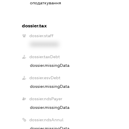
оподаткування
dossier.tax
dossier.staff
XXXXXXXXXX
dossier.taxDebt
dossier.missingData
dossier.esvDebt
dossier.missingData
dossier.ndsPayer
dossier.missingData
dossier.ndsAnnul
dossier.missingData