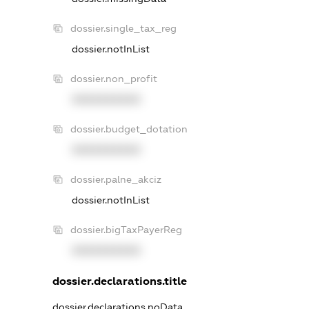
dossier.single_tax_reg
dossier.notInList
dossier.non_profit
XXXXXXXXXX
dossier.budget_dotation
XXXXXXXXXX
dossier.palne_akciz
dossier.notInList
dossier.bigTaxPayerReg
XXXXXXXXXX
dossier.declarations.title
dossier.declarations.noData