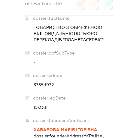
riskFactors.title
0
0
0
dossier.fullName:
ТОВАРИСТВО З ОБМЕЖЕНОЮ
ВІДПОВІДАЛЬНІСТЮ "БЮРО
ПЕРЕКЛАДІВ "ПЛАНЕТАСЕРВІС"
dossier.opfSubType:
-
dossier.edrpo:
37554972
dossier.regDate:
15.03.11
dossier.foundersAndBenef:
ХАБАРОВА МАРІЯ ІГОРІВНА
dossier.founderAddress
УКРАЇНА,