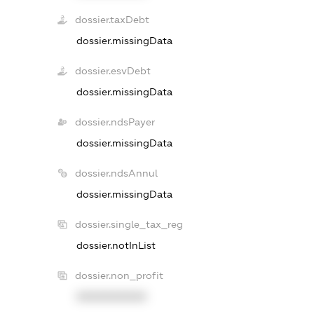
dossier.taxDebt
dossier.missingData
dossier.esvDebt
dossier.missingData
dossier.ndsPayer
dossier.missingData
dossier.ndsAnnul
dossier.missingData
dossier.single_tax_reg
dossier.notInList
dossier.non_profit
XXXXXXXXXX