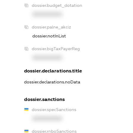
dossier.budget_dotation
XXXXXXXXXX
dossier.palne_akciz
dossier.notInList
dossier.bigTaxPayerReg
XXXXXXXXXX
dossier.declarations.title
dossier.declarations.noData
dossier.sanctions
dossier.specSanctions
XXXXXXXXXX
dossier.rnboSanctions