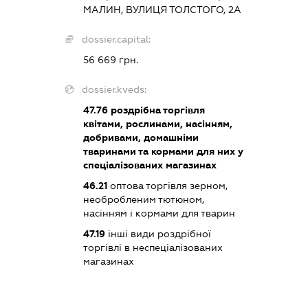
МАЛИН, ВУЛИЦЯ ТОЛСТОГО, 2А
dossier.capital:
56 669 грн.
dossier.kveds:
47.76
роздрібна торгівля
квітами, рослинами, насінням,
добривами, домашніми
тваринами та кормами для них у
спеціалізованих магазинах
46.21
оптова торгівля зерном,
необробленим тютюном,
насінням і кормами для тварин
47.19
інші види роздрібної
торгівлі в неспеціалізованих
магазинах