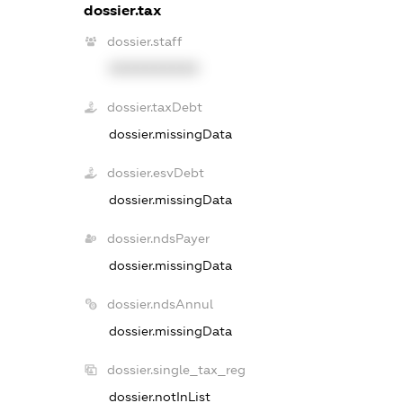
dossier.tax
dossier.staff
XXXXXXXXXX
dossier.taxDebt
dossier.missingData
dossier.esvDebt
dossier.missingData
dossier.ndsPayer
dossier.missingData
dossier.ndsAnnul
dossier.missingData
dossier.single_tax_reg
dossier.notInList