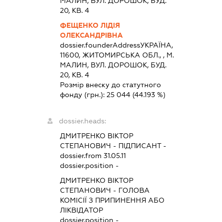
МАЛИН, ВУЛ. ДОРОШОК, БУД.
20, КВ. 4
ФЕЩЕНКО ЛІДІЯ
ОЛЕКСАНДРІВНА
dossier.founderAddress
УКРАЇНА,
11600, ЖИТОМИРСЬКА ОБЛ., , М.
МАЛИН, ВУЛ. ДОРОШОК, БУД.
20, КВ. 4
Розмір внеску до статутного
фонду (грн.):
25 044
(44.193 %)
dossier.heads:
ДМИТРЕНКО ВІКТОР
СТЕПАНОВИЧ
-
ПІДПИСАНТ
-
dossier.from 31.05.11
dossier.position -
ДМИТРЕНКО ВІКТОР
СТЕПАНОВИЧ
-
ГОЛОВА
КОМІСІЇ З ПРИПИНЕННЯ АБО
ЛІКВІДАТОР
dossier.position -