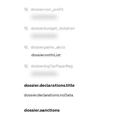
dossier.non_profit
XXXXXXXXXX
dossier.budget_dotation
XXXXXXXXXX
dossier.palne_akciz
dossier.notInList
dossier.bigTaxPayerReg
XXXXXXXXXX
dossier.declarations.title
dossier.declarations.noData
dossier.sanctions