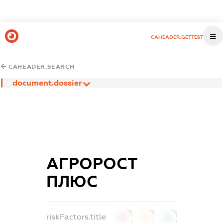
CAHEADER.GETTEST
CAHEADER.SEARCH
document.dossier
АГРОРОСТ
ПЛЮС
riskFactors.title
0
0
0