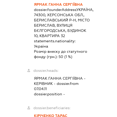
ЯРМАК ГАННА СЕРГІЇВНА
dossier.founderAddress
УКРАЇНА,
74300, ХЕРСОНСЬКА ОБЛ.,
БЕРИСЛАВСЬКИЙ Р-Н, МІСТО
БЕРИСЛАВ, ВУЛИЦЯ
БЄЛГОРОДСЬКА, БУДИНОК
10, КВАРТИРА 32
statements.nationality:
Україна
Розмір внеску до статутного
фонду (грн.):
50
(1 %)
dossier.heads:
ЯРМАК ГАННА СЕРГІЇВНА
-
КЕРІВНИК
- dossier.from
07.04.11
dossier.position -
dossier.beneficiaries:
КІРІЧЕНКО ТАРАС