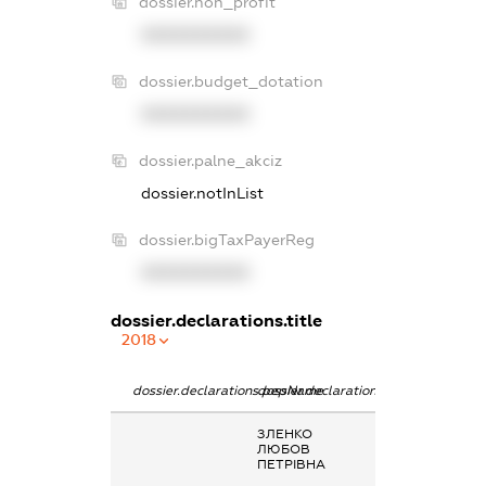
dossier.non_profit
XXXXXXXXXX
dossier.budget_dotation
XXXXXXXXXX
dossier.palne_akciz
dossier.notInList
dossier.bigTaxPayerReg
XXXXXXXXXX
dossier.declarations.title
2018
dossier.declarations.pepName
dossier.declarations.personName
dossier.declarat
ЗЛЕНКО
Заробітна плат
ЛЮБОВ
отримана за
ПЕТРІВНА
основним місце
роботи