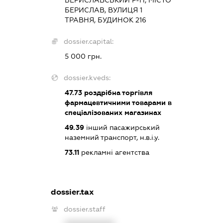
БЕРИСЛАВСЬКИЙ Р-Н, МІСТО
БЕРИСЛАВ, ВУЛИЦЯ 1
ТРАВНЯ, БУДИНОК 216
dossier.capital:
5 000 грн.
dossier.kveds:
47.73
роздрібна торгівля
фармацевтичними товарами в
спеціалізованих магазинах
49.39
інший пасажирський
наземний транспорт, н.в.і.у.
73.11
рекламні агентства
dossier.tax
dossier.staff