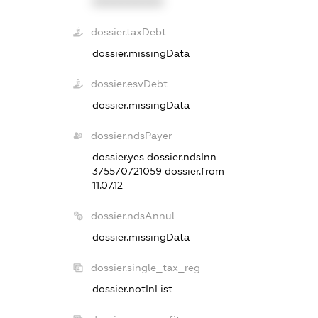
XXXXXXXXXX
dossier.taxDebt
dossier.missingData
dossier.esvDebt
dossier.missingData
dossier.ndsPayer
dossier.yes
dossier.ndsInn
375570721059
dossier.from
11.07.12
dossier.ndsAnnul
dossier.missingData
dossier.single_tax_reg
dossier.notInList