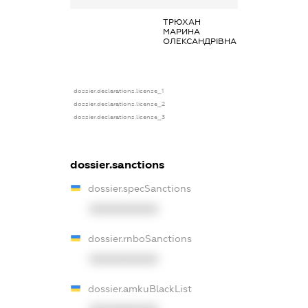
ТРЮХАН
Заробітна плат
МАРИНА
отримана за
ОЛЕКСАНДРІВНА
основним місце
роботи
dossier.declarations.license_1
dossier.declarations.license_2
dossier.declarations.license_3
dossier.sanctions
dossier.specSanctions
XXXXXXXXXX
dossier.rnboSanctions
XXXXXXXXXX
dossier.amkuBlackList