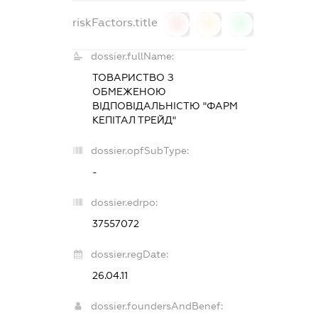
riskFactors.title
0
0
0
dossier.fullName:
ТОВАРИСТВО З
ОБМЕЖЕНОЮ
ВІДПОВІДАЛЬНІСТЮ "ФАРМ
КЕПІТАЛ ТРЕЙД"
dossier.opfSubType:
-
dossier.edrpo:
37557072
dossier.regDate:
26.04.11
dossier.foundersAndBenef: