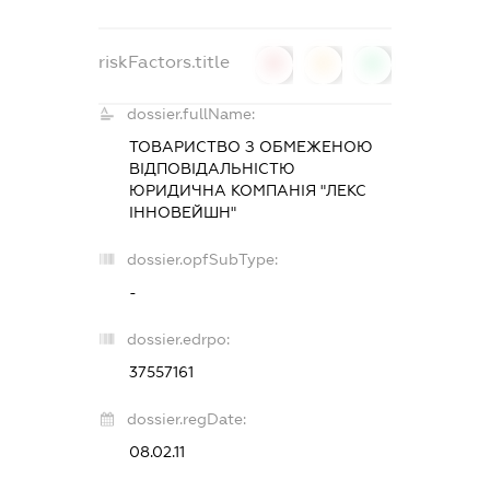
riskFactors.title
0
0
0
dossier.fullName:
ТОВАРИСТВО З ОБМЕЖЕНОЮ
ВІДПОВІДАЛЬНІСТЮ
ЮРИДИЧНА КОМПАНІЯ "ЛЕКС
ІННОВЕЙШН"
dossier.opfSubType:
-
dossier.edrpo:
37557161
dossier.regDate:
08.02.11