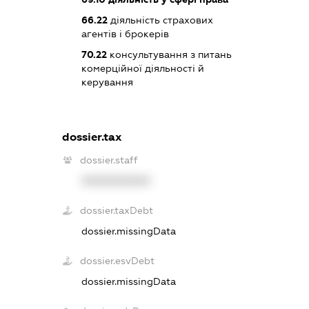
66.22
діяльність страхових
агентів і брокерів
70.22
консультування з питань
комерційної діяльності й
керування
dossier.tax
dossier.staff
XXXXXXXXXX
dossier.taxDebt
dossier.missingData
dossier.esvDebt
dossier.missingData