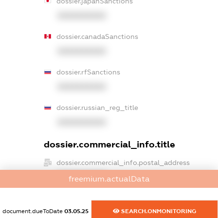
dossier.japanSanctions
XXXXXXXXXX
dossier.canadaSanctions
XXXXXXXXXX
dossier.rfSanctions
XXXXXXXXXX
dossier.russian_reg_title
XXXXXXXXXX
dossier.commercial_info.title
dossier.commercial_info.postal_address
XXXXXXXXXX
freemium.actualData
dossier.commercial_info.phone
XXXXXXXXXX
document.dueToDate
03.05.25
SEARCH.ONMONITORING