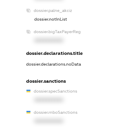
dossier.palne_akciz
dossier.notInList
dossier.bigTaxPayerReg
XXXXXXXXXX
dossier.declarations.title
dossier.declarations.noData
dossier.sanctions
dossier.specSanctions
XXXXXXXXXX
dossier.rnboSanctions
XXXXXXXXXX