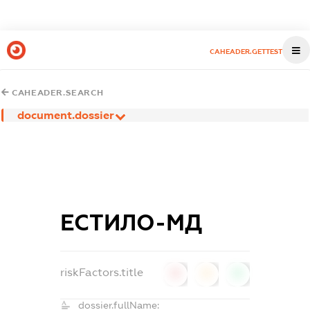
CAHEADER.GETTEST
CAHEADER.SEARCH
document.dossier
ЕСТИЛО-МД
riskFactors.title
0
0
0
dossier.fullName: