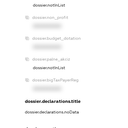
dossier.notInList
dossier.non_profit
XXXXXXXXXX
dossier.budget_dotation
XXXXXXXXXX
dossier.palne_akciz
dossier.notInList
dossier.bigTaxPayerReg
XXXXXXXXXX
dossier.declarations.title
dossier.declarations.noData