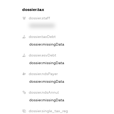
dossier.tax
dossier.staff
XXXXXXXXXX
dossier.taxDebt
dossier.missingData
dossier.esvDebt
dossier.missingData
dossier.ndsPayer
dossier.missingData
dossier.ndsAnnul
dossier.missingData
dossier.single_tax_reg