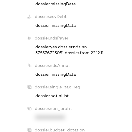
dossier.missingData
dossier.esvDebt
dossier.missingData
dossier.ndsPayer
dossier.yes
dossier.ndsInn
375576723051
dossier.from 22.12.11
dossier.ndsAnnul
dossier.missingData
dossier.single_tax_reg
dossier.notInList
dossier.non_profit
XXXXXXXXXX
dossier.budget_dotation