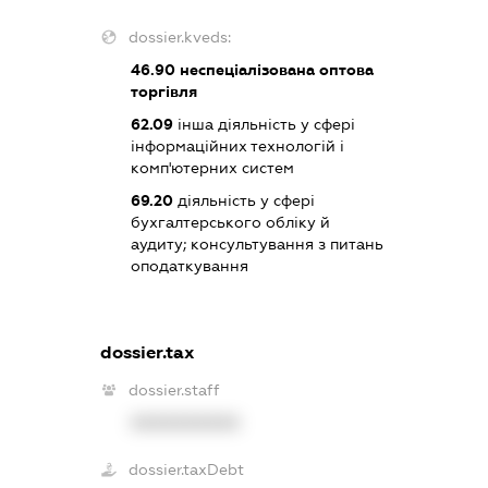
dossier.kveds:
46.90
неспеціалізована оптова
торгівля
62.09
інша діяльність у сфері
інформаційних технологій і
комп'ютерних систем
69.20
діяльність у сфері
бухгалтерського обліку й
аудиту; консультування з питань
оподаткування
dossier.tax
dossier.staff
XXXXXXXXXX
dossier.taxDebt