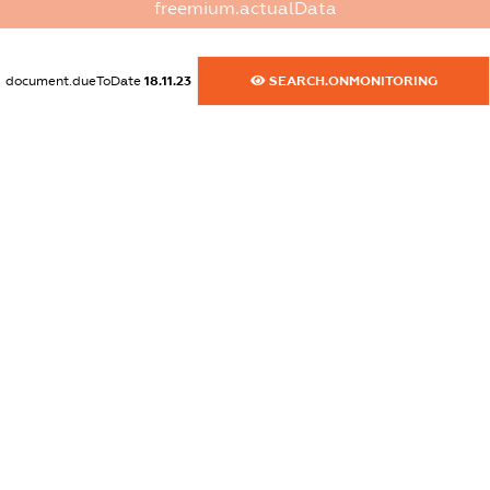
freemium.actualData
XXXXXXXXXX
dossier.commercial_info.fax
document.dueToDate
18.11.23
SEARCH.ONMONITORING
XXXXXXXXXX
dossier.commercial_info.email
XXXXXXXXXX
dossier.commercial_info.website
XXXXXXXXXX
dossier.commercial_info.activity
XXXXXXXXXX
freemium.exampleText_1
freemium.exampleText_2
freemium.anonymousPerSearch2