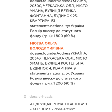
dossier.founderAddress
УКРАЇНА,
20300, ЧЕРКАСЬКА ОБЛ., МІСТО
УМАНЬ, ВУЛИЦЯ ВЕЛИКА
ФОНТАННА, БУДИНОК 25,
КВАРТИРА 131
statements.nationality:
Україна
Розмір внеску до статутного
фонду (грн.):
1 800
(60 %)
МІСЄВА ОЛЬГА
ВОЛОДИМИРІВНА
dossier.founderAddress
УКРАЇНА,
20343, ЧЕРКАСЬКА ОБЛ., МІСТО
УМАНЬ, ВУЛИЦЯ КОСТЕЛЬНА,
БУДИНОК 4, КВАРТИРА 9
statements.nationality:
Україна
Розмір внеску до статутного
фонду (грн.):
1 200
(40 %)
dossier.heads:
АНДРУЩАК РОМАН ІВАНОВИЧ
-
КЕРІВНИК
- dossier.from