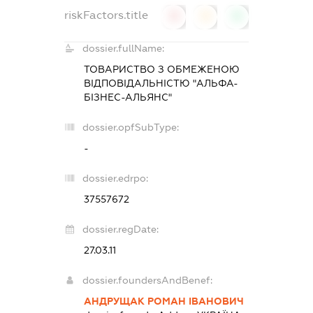
riskFactors.title
0
0
0
dossier.fullName:
ТОВАРИСТВО З ОБМЕЖЕНОЮ
ВІДПОВІДАЛЬНІСТЮ "АЛЬФА-
БІЗНЕС-АЛЬЯНС"
dossier.opfSubType:
-
dossier.edrpo:
37557672
dossier.regDate:
27.03.11
dossier.foundersAndBenef:
АНДРУЩАК РОМАН ІВАНОВИЧ