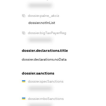
XXXXXXXXXX
dossier.palne_akciz
dossier.notInList
dossier.bigTaxPayerReg
XXXXXXXXXX
dossier.declarations.title
dossier.declarations.noData
dossier.sanctions
dossier.specSanctions
XXXXXXXXXX
dossier.rnboSanctions
XXXXXXXXXX