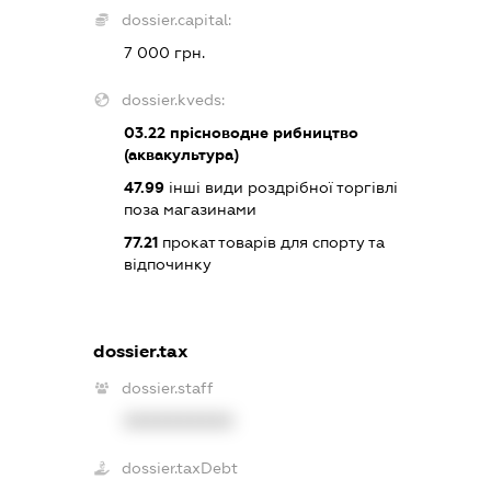
dossier.capital:
7 000 грн.
dossier.kveds:
03.22
прісноводне рибництво
(аквакультура)
47.99
інші види роздрібної торгівлі
поза магазинами
77.21
прокат товарів для спорту та
відпочинку
dossier.tax
dossier.staff
XXXXXXXXXX
dossier.taxDebt