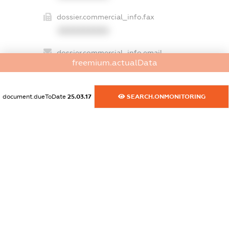
dossier.commercial_info.fax
XXXXXXXXXX
dossier.commercial_info.email
freemium.actualData
XXXXXXXXXX
dossier.commercial_info.website
document.dueToDate
25.03.17
SEARCH.ONMONITORING
XXXXXXXXXX
dossier.commercial_info.activity
XXXXXXXXXX
freemium.exampleText_1
freemium.exampleText_2
freemium.anonymousPerSearch2
FREEMIUM.DETAILS