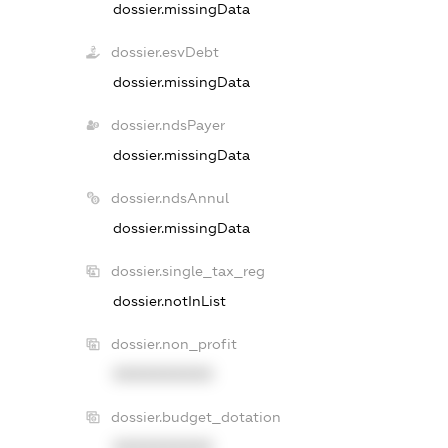
dossier.missingData
dossier.esvDebt
dossier.missingData
dossier.ndsPayer
dossier.missingData
dossier.ndsAnnul
dossier.missingData
dossier.single_tax_reg
dossier.notInList
dossier.non_profit
XXXXXXXXXX
dossier.budget_dotation
XXXXXXXXXX