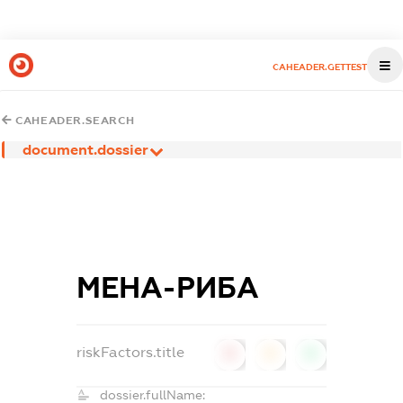
CAHEADER.GETTEST
CAHEADER.SEARCH
document.dossier
МЕНА-РИБА
riskFactors.title
0
0
0
dossier.fullName: