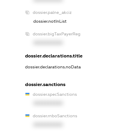
dossier.palne_akciz
dossier.notInList
dossier.bigTaxPayerReg
XXXXXXXXXX
dossier.declarations.title
dossier.declarations.noData
dossier.sanctions
dossier.specSanctions
XXXXXXXXXX
dossier.rnboSanctions
XXXXXXXXXX