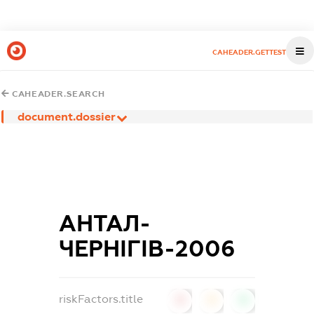
CAHEADER.GETTEST
CAHEADER.SEARCH
document.dossier
АНТАЛ-
ЧЕРНІГІВ-2006
riskFactors.title
0
0
0