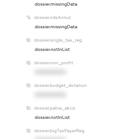
dossier.missingData
dossier.ndsAnnul
dossier.missingData
dossier.single_tax_reg
dossier.notInList
dossier.non_profit
XXXXXXXXXX
dossier.budget_dotation
XXXXXXXXXX
dossier.palne_akciz
dossier.notInList
dossier.bigTaxPayerReg