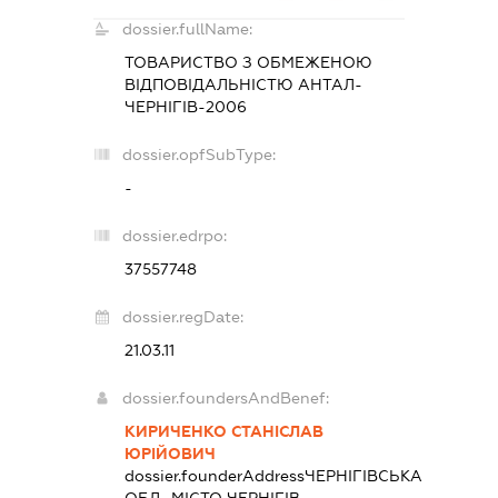
dossier.fullName:
ТОВАРИСТВО З ОБМЕЖЕНОЮ
ВІДПОВІДАЛЬНІСТЮ
АНТАЛ-
ЧЕРНІГІВ-2006
dossier.opfSubType:
-
dossier.edrpo:
37557748
dossier.regDate:
21.03.11
dossier.foundersAndBenef:
КИРИЧЕНКО СТАНІСЛАВ
ЮРІЙОВИЧ
dossier.founderAddress
ЧЕРНІГІВСЬКА
ОБЛ., МІСТО ЧЕРНІГІВ,