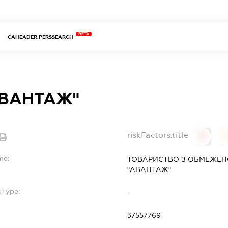
BETA
CAHEADER.PERSSEARCH
АВАНТАЖ"
riskFactors.title
0
0
me:
ТОВАРИСТВО З ОБМЕЖЕН
"АВАНТАЖ"
bType:
-
37557769