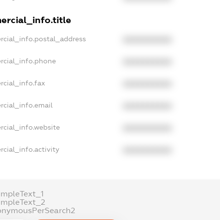
rcial_info.title
rcial_info.postal_address
XXXXXXXXXX
rcial_info.phone
XXXXXXXXXX
cial_info.fax
XXXXXXXXXX
rcial_info.email
XXXXXXXXXX
rcial_info.website
XXXXXXXXXX
cial_info.activity
XXXXXXXXXX
ampleText_1
ampleText_2
onymousPerSearch2