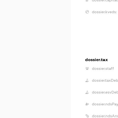
dossier.kveds:
dossier.tax
dossier.staff
dossier.taxDeb
dossier.esvDe
dossier.ndsPa
dossier.ndsAn