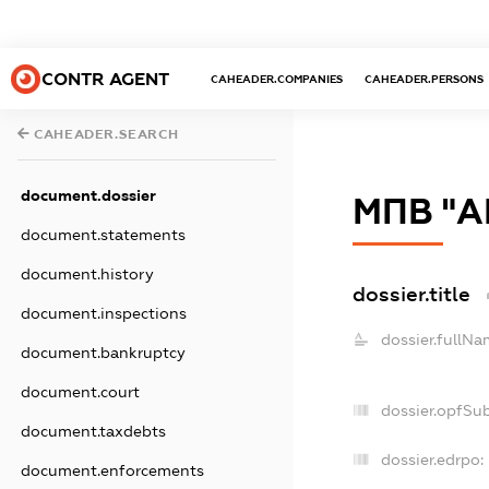
CONTR AGENT
CAHEADER.COMPANIES
CAHEADER.PERSONS
CAHEADER.SEARCH
document.dossier
МПВ "
document.statements
document.history
dossier.title
document.inspections
dossier.fullNa
document.bankruptcy
document.court
dossier.opfSu
document.taxdebts
dossier.edrpo:
document.enforcements