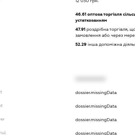
12 030 грн.
46.61
оптова торгівля сіль
устаткованням
47.91
роздрібна торгівля, щ
замовлення або через мере
52.29
інша допоміжна діяльн
XXXXXXXXXX
t
dossier.missingData
bt
dossier.missingData
yer
dossier.missingData
nul
dossier.missingData