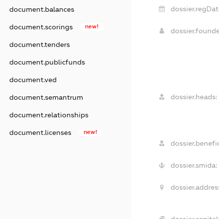
dossier.regDat
document.balances
document.scorings
new!
dossier.found
document.tenders
document.publicfunds
document.ved
dossier.heads:
document.semantrum
document.relationships
document.licenses
new!
dossier.benefic
dossier.smida:
dossier.addres
dossier.capital