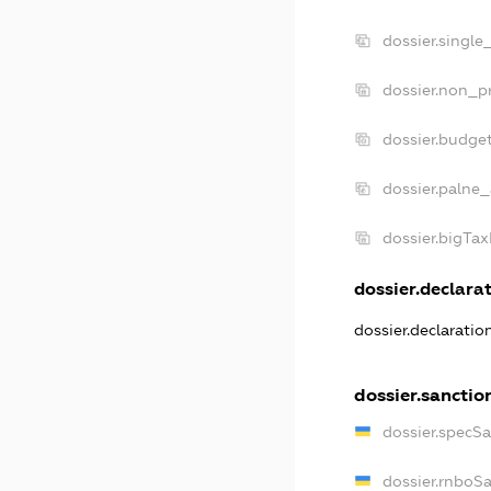
dossier.single
dossier.non_pr
dossier.budge
dossier.palne_
dossier.bigTa
dossier.declarat
dossier.declarati
dossier.sanctio
dossier.specS
dossier.rnboS