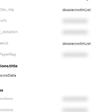
_tax_reg
dossier.notInList
ofit
XXXXXXXXXX
t_dotation
XXXXXXXXXX
akciz
dossier.notInList
xPayerReg
XXXXXXXXXX
ions.title
ons.noData
ns
anctions
XXXXXXXXXX
anctions
XXXXXXXXXX