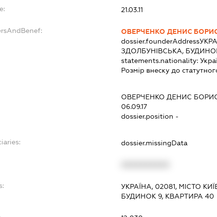
e:
21.03.11
ersAndBenef:
ОВЕРЧЕНКО ДЕНИС БОРИ
dossier.founderAddress
УКРА
ЗДОЛБУНІВСЬКА, БУДИНОК
statements.nationality:
Укра
Розмір внеску до статутног
ОВЕРЧЕНКО ДЕНИС БОРИ
06.09.17
dossier.position -
iaries:
dossier.missingData
XXXXXXXXXX
s:
УКРАЇНА, 02081, МІСТО КИ
БУДИНОК 9, КВАРТИРА 40
: