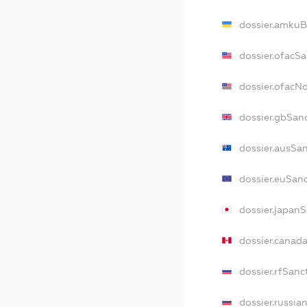
dossier.amkuB
dossier.ofacS
dossier.ofacN
dossier.gbSan
dossier.ausSa
dossier.euSan
dossier.japan
dossier.canad
dossier.rfSanc
dossier.russia