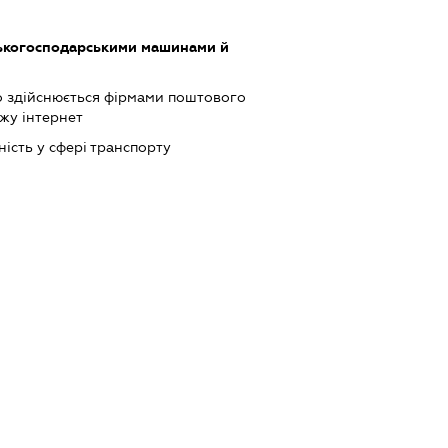
ськогосподарськими машинами й
о здійснюється фірмами поштового
жу інтернет
ість у сфері транспорту