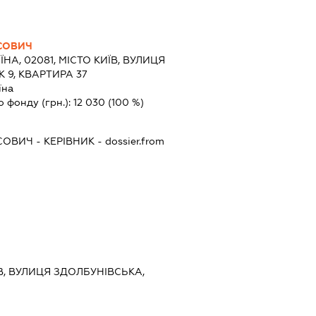
СОВИЧ
ЇНА, 02081, МІСТО КИЇВ, ВУЛИЦЯ
 9, КВАРТИРА 37
їна
о фонду (грн.):
12 030
(100 %)
СОВИЧ
-
КЕРІВНИК
- dossier.from
ЇВ, ВУЛИЦЯ ЗДОЛБУНІВСЬКА,