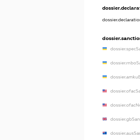
dossier.declarat
dossier.declarati
dossier.sanctio
dossier.specS
dossier.rnboS
dossier.amkuB
dossier.ofacS
dossier.ofac
dossier.gbSan
dossier.ausSa