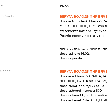
te:
14.02.11
dersAndBenef:
ВЕРУГА ВОЛОДИМИР ВЯЧ
dossier.founderAddress
УКРА
МІСТО ЧЕРНІГІВ, ПРОВУЛО
statements.nationality:
Укра
Розмір внеску до статутног
ВЕРУГА ВОЛОДИМИР ВЯЧ
dossier.from 14.02.11
dossier.position -
ciaries:
ВЕРУГА ВОЛОДИМИР ВЯЧ
dossier.address:
УКРАЇНА, 14
ЧЕРНІГІВ, ВУЛ.ПОЛЄТАЄВА
dossier.nationality:
Україна
dossier.benefInterest:
100
dossier.benefType:
Прямий в
dossier.benefRole:
КІНЦЕВИ