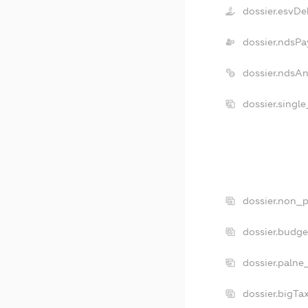
dossier.esvDe
dossier.ndsPa
dossier.ndsA
dossier.singl
dossier.non_p
dossier.budg
dossier.palne
dossier.bigT