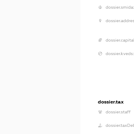
dossier.smida:
dossier.addres
dossier.capital
dossier.kveds:
dossier.tax
dossier.staff
dossier.taxDe