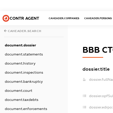
CONTR AGENT
CAHEADER.COMPANIES
CAHEADER.PERSONS
CAHEADER.SEARCH
document.dossier
ВВВ С
document.statements
document.history
dossier.title
document.inspections
dossier.fullN
document.bankruptcy
document.court
dossier.opfSu
document.taxdebts
dossier.edrpo:
document.enforcements