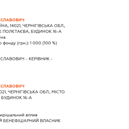
ЕСЛАВОВИЧ
ЇНА, 14021, ЧЕРНІГІВСЬКА ОБЛ.,
К ПОЛЄТАЄВА, БУДИНОК 16-А
їна
о фонду (грн.):
1 000
(100 %)
ЕСЛАВОВИЧ
-
КЕРІВНИК
-
ЕСЛАВОВИЧ
021, ЧЕРНІГІВСЬКА ОБЛ., МІСТО
, БУДИНОК 16-А
ирішальний вплив
Й БЕНЕФІЦІАРНИЙ ВЛАСНИК