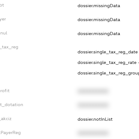
bt
dossier.missingData
yer
dossier.missingData
nnul
dossier.missingData
e_tax_reg
dossier.single_tax_reg_date -
dossier.single_tax_reg_rate 
dossier.single_tax_reg_grou
rofit
XXXXXXXXXX
et_dotation
XXXXXXXXXX
_akciz
dossier.notInList
axPayerReg
XXXXXXXXXX