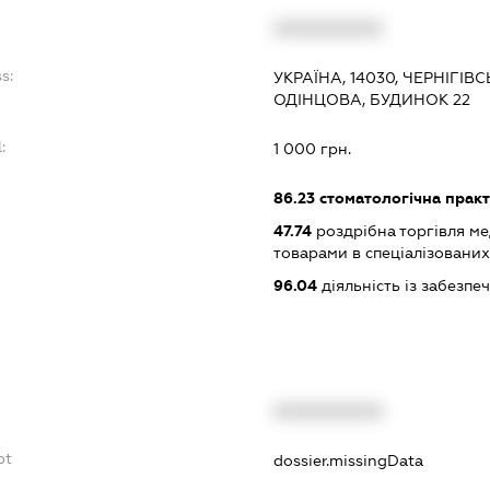
XXXXXXXXXX
s:
УКРАЇНА, 14030, ЧЕРНІГІВ
ОДІНЦОВА, БУДИНОК 22
:
1 000 грн.
86.23
стоматологічна прак
47.74
роздрібна торгівля м
товарами в спеціалізовани
96.04
діяльність із забезп
XXXXXXXXXX
bt
dossier.missingData