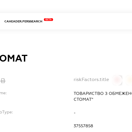
BETA
CAHEADER.PERSSEARCH
ТОМАТ
riskFactors.title
0
ame:
ТОВАРИСТВО З ОБМЕЖЕН
СТОМАТ"
bType:
-
37557858