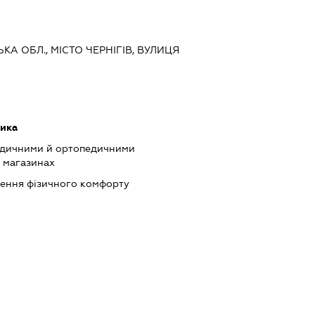
СЬКА ОБЛ., МІСТО ЧЕРНІГІВ, ВУЛИЦЯ
тика
едичними й ортопедичними
х магазинах
ечення фізичного комфорту