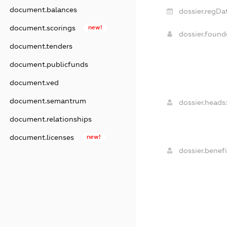
document.balances
dossier.regDa
document.scorings
new!
dossier.foun
document.tenders
document.publicfunds
document.ved
document.semantrum
dossier.heads:
document.relationships
document.licenses
new!
dossier.benefi