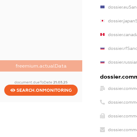
dossier.euSan
dossier.japan
dossier.canad
dossier.rfSan
dossier.russia
freemium.actualData
dossier.comm
document.dueToDate
21.03.25
dossier.comme
SEARCH.ONMONITORING
dossier.comm
dossier.comme
dossier.comme