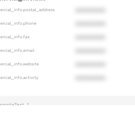
ercial_info.postal_address
XXXXXXXXXX
ercial_info.phone
XXXXXXXXXX
rcial_info.fax
XXXXXXXXXX
rcial_info.email
XXXXXXXXXX
ercial_info.website
XXXXXXXXXX
rcial_info.activity
XXXXXXXXXX
ampleText_1
xampleText_2
nonymousPerSearch2
DETAILS
FREEMIUM.REGISTER