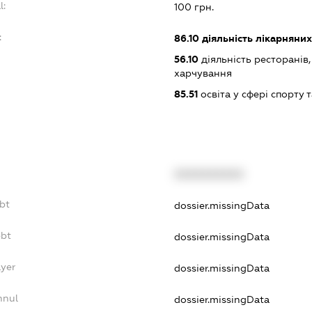
l:
100 грн.
:
86.10
діяльність лікарняних
56.10
діяльність ресторанів
харчування
85.51
освіта у сфері спорту 
XXXXXXXXXX
bt
dossier.missingData
ebt
dossier.missingData
ayer
dossier.missingData
nnul
dossier.missingData