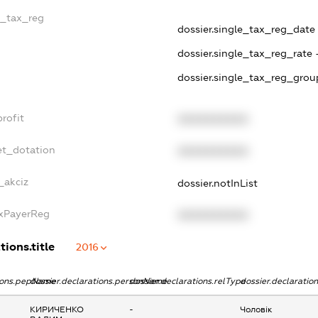
e_tax_reg
dossier.single_tax_reg_date -
dossier.single_tax_reg_rate 
dossier.single_tax_reg_grou
rofit
XXXXXXXXXX
et_dotation
XXXXXXXXXX
_akciz
dossier.notInList
axPayerReg
XXXXXXXXXX
tions.title
2016
tions.pepName
dossier.declarations.personName
dossier.declarations.relType
dossier.declaratio
КИРИЧЕНКО
-
Чоловік