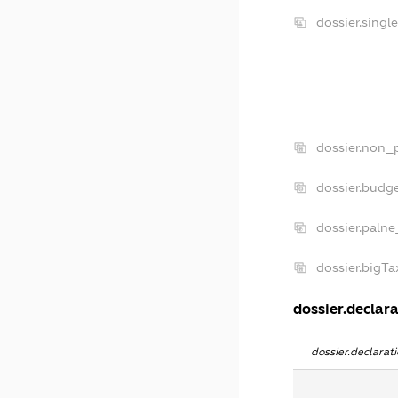
dossier.singl
dossier.non_p
dossier.budg
dossier.palne
dossier.bigT
dossier.declara
dossier.declara