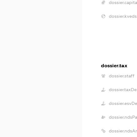
dossier.capita
dossier.kveds
dossier.tax
dossier.staff
dossier.taxDe
dossier.esvD
dossier.ndsP
dossier.ndsA