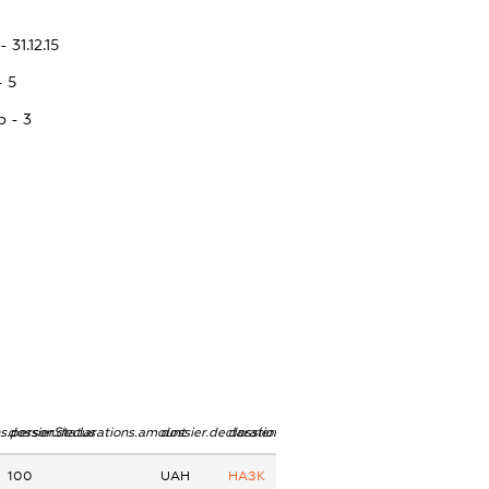
 31.12.15
- 5
p - 3
ns.personStatus
dossier.declarations.amount
dossier.declarations.currency
dossier.declarations.source
100
UAH
НАЗК