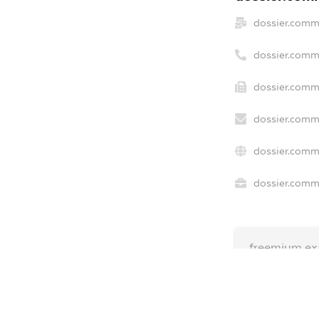
dossier.comm
dossier.comm
dossier.comme
dossier.comme
dossier.comm
dossier.comme
freemium.ex
freemium.e
freemium.a
FREEMIUM.