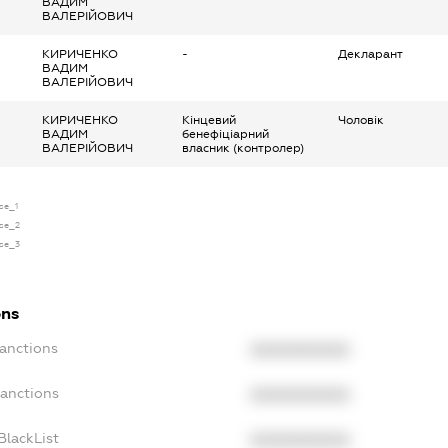
ВАДИМ
ВАЛЕРІЙОВИЧ
КИРИЧЕНКО
-
Декларант
ВАДИМ
ВАЛЕРІЙОВИЧ
КИРИЧЕНКО
Кінцевий
Чоловік
ВАДИМ
бенефіціарний
ВАЛЕРІЙОВИЧ
власник (контролер)
nse_1
nse_2
nse_3
ons
Sanctions
XXXXXXXXXX
Sanctions
XXXXXXXXXX
BlackList
XXXXXXXXXX