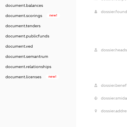
document.balances
dossier.foun
document.scorings
new!
document.tenders
document.publicfunds
document.ved
dossier.heads
document.semantrum
document.relationships
document.licenses
new!
dossier.benefi
dossier.smida
dossier.addre