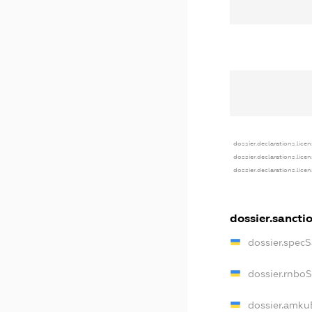
dossier.declarations.lice
dossier.declarations.lice
dossier.declarations.lice
dossier.sancti
dossier.spec
dossier.rnbo
dossier.amku