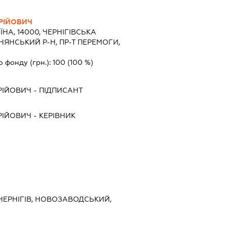
РІЙОВИЧ
ЇНА, 14000, ЧЕРНIГIВСЬКА
СНЯНСЬКИЙ Р-Н, ПР-Т ПЕРЕМОГИ,
о фонду (грн.):
100
(100 %)
РІЙОВИЧ
-
ПІДПИСАНТ
РІЙОВИЧ
-
КЕРІВНИК
, ЧЕРНІГІВ, НОВОЗАВОДСЬКИЙ,