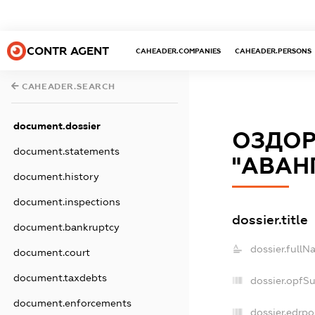
CONTR AGENT
CAHEADER.COMPANIES
CAHEADER.PERSONS
CAHEADER.SEARCH
document.dossier
ОЗДОР
document.statements
"АВАН
document.history
document.inspections
dossier.title
document.bankruptcy
dossier.fullN
document.court
document.taxdebts
dossier.opfS
document.enforcements
dossier.edrpo