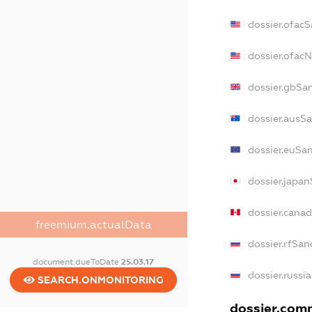
dossier.ofacS
dossier.ofac
dossier.gbSa
dossier.ausS
dossier.euSa
dossier.japa
dossier.cana
freemium.actualData
dossier.rfSan
document.dueToDate
25.03.17
dossier.russi
SEARCH.ONMONITORING
dossier.comm