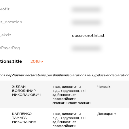
rofit
XXXXXXXXXX
et_dotation
XXXXXXXXXX
_akciz
dossier.notInList
axPayerReg
XXXXXXXXXX
tions.title
2018
tions.pepName
dossier.declarations.personName
dossier.declarations.relType
dossier.declaratio
ЖЕЛАЙ
Інше, виплати чи
Чоловік
ВОЛОДИМИР
відшкодування, які
МИКОЛАЙОВИЧ
здійснюються
професійними
спілками своїм членам
КАРПЕНКО
Інше, виплати чи
Декларант
ТАМАРА
відшкодування, які
МИКОЛАЇВНА
здійснюються
професійними