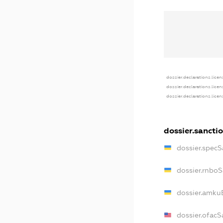
dossier.declarations.licen
dossier.declarations.lice
dossier.declarations.lice
dossier.sancti
dossier.spec
dossier.rnbo
dossier.amku
dossier.ofacS