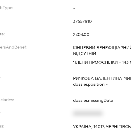
ubType:
-
:
37557910
te:
27.03.00
dersAndBenef:
КІНЦЕВИЙ БЕНЕФІЦІАРНИ
ВІДСУТНІЙ
ЧЛЕНИ ПРОФСПІЛКИ - 143
:
РИЧКОВА ВАЛЕНТИНА МИ
dossier.position -
ciaries:
dossier.missingData
:
XXXXXXXXXX
ss:
УКРАЇНА, 14017, ЧЕРНІГІВС