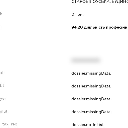
СТАРОБІЛОУСЬКА, БУДИН
l:
0 грн.
:
94.20
діяльність професійн
XXXXXXXXXX
bt
dossier.missingData
ebt
dossier.missingData
yer
dossier.missingData
nnul
dossier.missingData
e_tax_reg
dossier.notInList