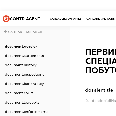
CONTR AGENT
CAHEADER.COMPANIES
CAHEADER.PERSONS
CAHEADER.SEARCH
document.dossier
ПЕРВИ
document.statements
СПЕЦІ
document.history
ПОБУТ
document.inspections
document.bankruptcy
dossier.title
document.court
dossier.fullN
document.taxdebts
document.enforcements