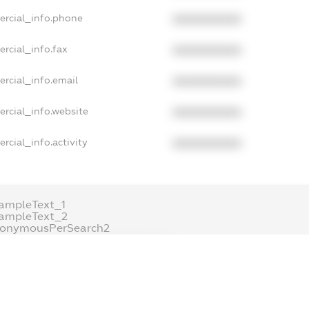
ercial_info.phone
XXXXXXXXXX
rcial_info.fax
XXXXXXXXXX
rcial_info.email
XXXXXXXXXX
ercial_info.website
XXXXXXXXXX
rcial_info.activity
XXXXXXXXXX
ampleText_1
ampleText_2
nonymousPerSearch2
DETAILS
FREEMIUM.REGISTER