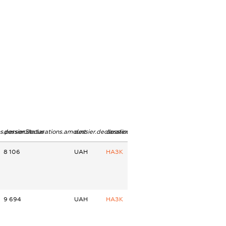
ns.personStatus
dossier.declarations.amount
dossier.declarations.currency
dossier.declarations.source
8 106
UAH
НАЗК
9 694
UAH
НАЗК