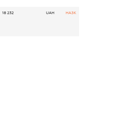
18 232
UAH
НАЗК