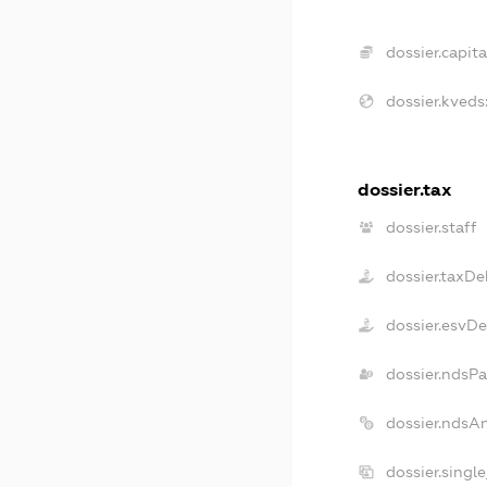
dossier.capita
dossier.kveds
dossier.tax
dossier.staff
dossier.taxDe
dossier.esvD
dossier.ndsPa
dossier.ndsA
dossier.singl