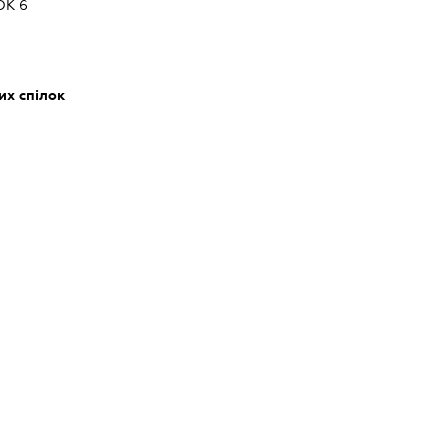
ОК 6
их спілок