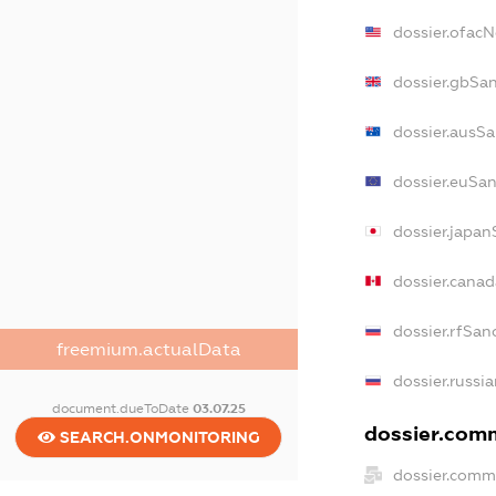
dossier.ofac
dossier.gbSa
dossier.ausS
dossier.euSa
dossier.japa
dossier.cana
dossier.rfSan
freemium.actualData
dossier.russi
document.dueToDate
03.07.25
dossier.comm
SEARCH.ONMONITORING
dossier.comm