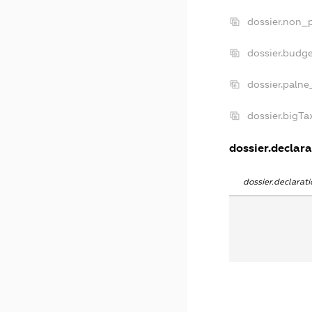
dossier.non_p
dossier.budg
dossier.palne
dossier.bigT
dossier.declara
dossier.declara