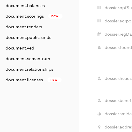
document.balances
dossier.opfS
document.scorings
new!
dossier.edrpo
document.tenders
dossier.regDa
document.publicfunds
dossier.foun
document.ved
document.semantrum
document.relationships
dossier.heads
document.licenses
new!
dossier.benefi
dossier.smida
dossier.addre