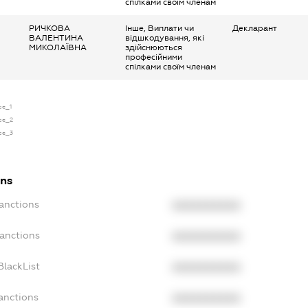
спілками своїм членам
РИЧКОВА
Інше, Виплати чи
Декларант
ВАЛЕНТИНА
відшкодування, які
МИКОЛАЇВНА
здійснюються
професійними
спілками своїм членам
se_1
nse_2
nse_3
ons
Sanctions
XXXXXXXXXX
Sanctions
XXXXXXXXXX
BlackList
XXXXXXXXXX
anctions
XXXXXXXXXX