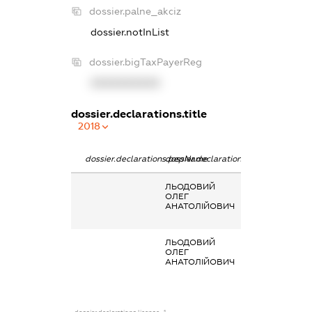
dossier.palne_akciz
dossier.notInList
dossier.bigTaxPayerReg
XXXXXXXXXX
dossier.declarations.title
2018
dossier.declarations.pepName
dossier.declarations.personName
dossier.declarat
ЛЬОДОВИЙ
Заробітна плат
ОЛЕГ
отримана за
АНАТОЛІЙОВИЧ
основним місце
роботи
ЛЬОДОВИЙ
Заробітна плат
ОЛЕГ
отримана за
АНАТОЛІЙОВИЧ
основним місце
роботи