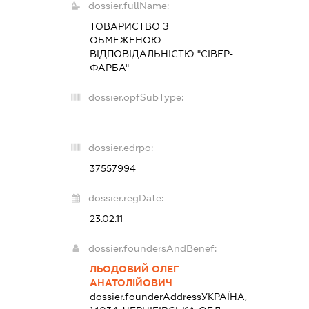
dossier.fullName:
ТОВАРИСТВО З
ОБМЕЖЕНОЮ
ВІДПОВІДАЛЬНІСТЮ "СІВЕР-
ФАРБА"
dossier.opfSubType:
-
dossier.edrpo:
37557994
dossier.regDate:
23.02.11
dossier.foundersAndBenef:
ЛЬОДОВИЙ ОЛЕГ
АНАТОЛІЙОВИЧ
dossier.founderAddress
УКРАЇНА,