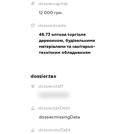
dossier.capital:
12 000 грн.
dossier.kveds:
46.73
оптова торгівля
деревиною, будівельними
матеріалами та санітарно-
технічним обладнанням
dossier.tax
dossier.staff
XXXXXXXXXX
dossier.taxDebt
dossier.missingData
dossier.esvDebt