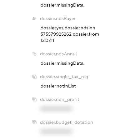
dossier.missingData
dossier.ndsPayer
dossier.yes
dossier.ndsInn
375579925262
dossier.from
12.07.11
dossier.ndsAnnul
dossier.missingData
dossier.single_tax_reg
dossier.notInList
dossier.non_profit
XXXXXXXXXX
dossier.budget_dotation
XXXXXXXXXX