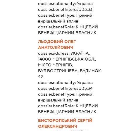
dossier.nationality:
Україна
dossier.benefInterest:
33.33
dossier.benefType:
Прямий
вирішальний вплив
dossier.benefRole:
КІНЦЕВИЙ
БЕНЕФІЦІАРНИЙ ВЛАСНИК
ЛЬОДОВИЙ ОЛЕГ
АНАТОЛІЙОВИЧ
dossier.address:
УКРАЇНА,
14000, ЧЕРНІГІВСЬКА ОБЛ.,
МІСТО ЧЕРНІГІВ,
ВУЛ.ВОСТРИШЕВА, БУДИНОК
42
dossier.nationality:
Україна
dossier.benefInterest:
33.34
dossier.benefType:
Прямий
вирішальний вплив
dossier.benefRole:
КІНЦЕВИЙ
БЕНЕФІЦІАРНИЙ ВЛАСНИК
ВИСТОРОПСЬКИЙ СЕРГІЙ
ОЛЕКСАНДРОВИЧ