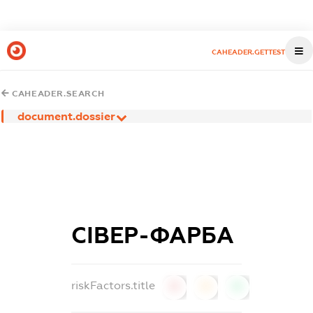
CAHEADER.GETTEST
CAHEADER.SEARCH
document.dossier
СІВЕР-ФАРБА
riskFactors.title
0
0
0