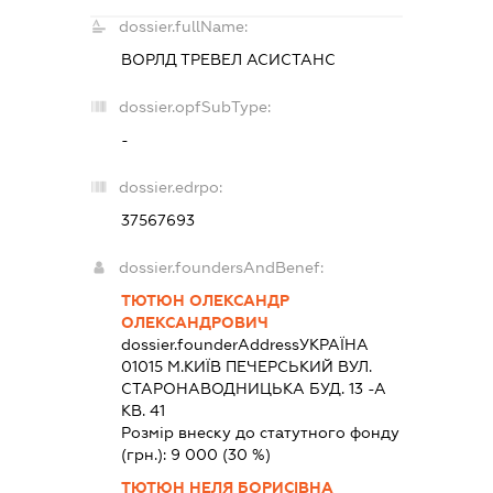
dossier.fullName:
ВОРЛД ТРЕВЕЛ АСИСТАНС
dossier.opfSubType:
-
dossier.edrpo:
37567693
dossier.foundersAndBenef:
ТЮТЮН ОЛЕКСАНДР
ОЛЕКСАНДРОВИЧ
dossier.founderAddress
УКРАЇНА
01015 М.КИЇВ ПЕЧЕРСЬКИЙ ВУЛ.
СТАРОНАВОДНИЦЬКА БУД. 13 -А
КВ. 41
Розмір внеску до статутного фонду
(грн.):
9 000
(30 %)
ТЮТЮН НЕЛЯ БОРИСІВНА