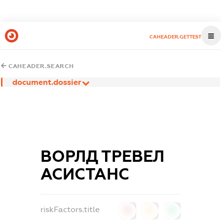
CAHEADER.GETTEST
CAHEADER.SEARCH
document.dossier
ВОРЛД ТРЕВЕЛ
АСИСТАНС
riskFactors.title
0
0
0