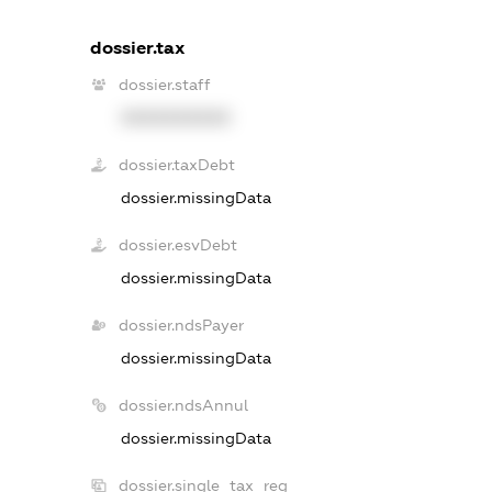
dossier.tax
dossier.staff
XXXXXXXXXX
dossier.taxDebt
dossier.missingData
dossier.esvDebt
dossier.missingData
dossier.ndsPayer
dossier.missingData
dossier.ndsAnnul
dossier.missingData
dossier.single_tax_reg