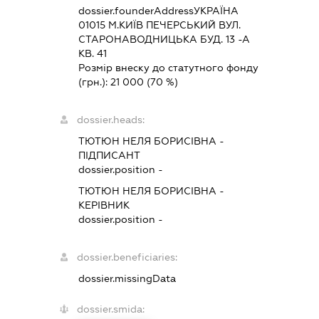
dossier.founderAddress
УКРАЇНА
01015 М.КИЇВ ПЕЧЕРСЬКИЙ ВУЛ.
СТАРОНАВОДНИЦЬКА БУД. 13 -А
КВ. 41
Розмір внеску до статутного фонду
(грн.):
21 000
(70 %)
dossier.heads:
ТЮТЮН НЕЛЯ БОРИСІВНА
-
ПІДПИСАНТ
dossier.position -
ТЮТЮН НЕЛЯ БОРИСІВНА
-
КЕРІВНИК
dossier.position -
dossier.beneficiaries:
dossier.missingData
dossier.smida: