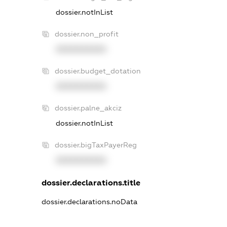
dossier.notInList
dossier.non_profit
XXXXXXXXXX
dossier.budget_dotation
XXXXXXXXXX
dossier.palne_akciz
dossier.notInList
dossier.bigTaxPayerReg
XXXXXXXXXX
dossier.declarations.title
dossier.declarations.noData