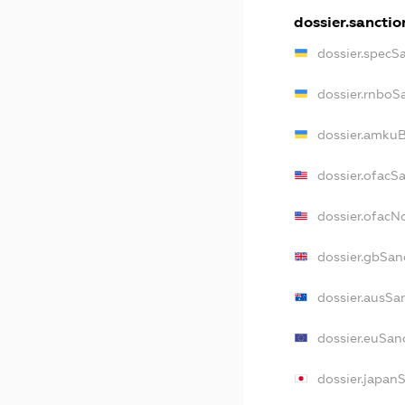
dossier.sanctio
dossier.specS
dossier.rnboS
dossier.amkuB
dossier.ofacS
dossier.ofac
dossier.gbSan
dossier.ausSa
dossier.euSan
dossier.japan