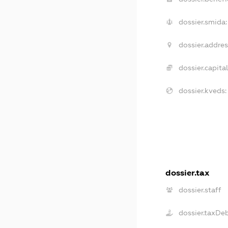
dossier.smida:
dossier.addres
dossier.capital
dossier.kveds:
dossier.tax
dossier.staff
dossier.taxDe