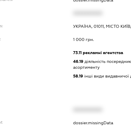
XXXXXXXXXX
s:
УКРАЇНА, 01011, МІСТО КИЇ
:
1 000 грн.
73.11
рекламні агентства
46.19
діяльність посередник
асортименту
58.19
інші види видавничої 
XXXXXXXXXX
bt
dossier.missingData