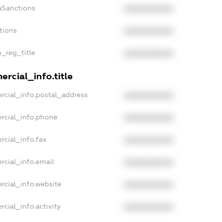
aSanctions
XXXXXXXXXX
tions
XXXXXXXXXX
n_reg_title
XXXXXXXXXX
rcial_info.title
rcial_info.postal_address
XXXXXXXXXX
rcial_info.phone
XXXXXXXXXX
rcial_info.fax
XXXXXXXXXX
rcial_info.email
XXXXXXXXXX
rcial_info.website
XXXXXXXXXX
cial_info.activity
XXXXXXXXXX