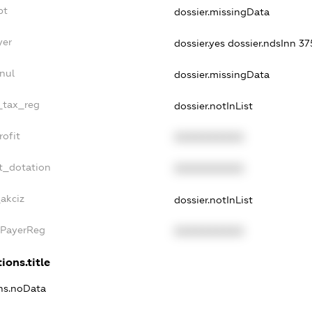
bt
dossier.missingData
yer
dossier.yes
dossier.ndsInn 
nul
dossier.missingData
e_tax_reg
dossier.notInList
rofit
XXXXXXXXXX
t_dotation
XXXXXXXXXX
_akciz
dossier.notInList
xPayerReg
XXXXXXXXXX
ions.title
ons.noData