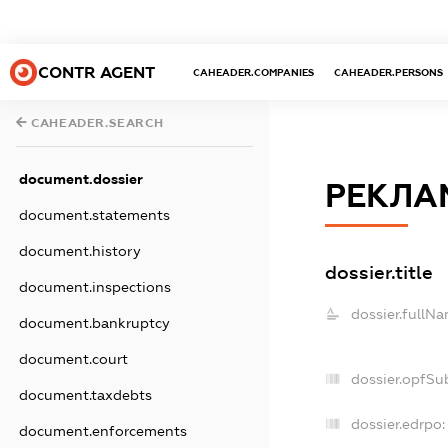
CONTR AGENT
CAHEADER.COMPANIES
CAHEADER.PERSONS
CAHEADER.SEARCH
document.dossier
РЕКЛАМ
document.statements
document.history
dossier.title
document.inspections
dossier.fullNa
document.bankruptcy
document.court
dossier.opfSu
document.taxdebts
dossier.edrpo:
document.enforcements