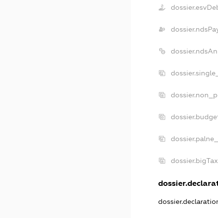
dossier.esvDe
dossier.ndsPa
dossier.ndsAn
dossier.singl
dossier.non_p
dossier.budge
dossier.palne
dossier.bigTa
dossier.declarat
dossier.declarati