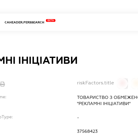
BETA
CAHEADER.PERSSEARCH
НІ ІНІЦІАТИВИ
riskFactors.title
0
me:
ТОВАРИСТВО З ОБМЕЖЕН
"РЕКЛАМНІ ІНІЦІАТИВИ"
bType:
-
37568423