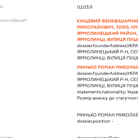
e:
02.03.11
dersAndBenef:
КІНЦЕВИЙ БЕНЕФІЦІАРНИ
МИКОЛАЙОВИЧ, 32100, ХМ
ЯРМОЛИНЕЦЬКИЙ РАЙОН, 
ЯРМОЛИНЦІ, ВУЛИЦЯ ПУШК
dossier.founderAddress
УКРА
ЯРМОЛИНЕЦЬКИЙ Р-Н, СЕ
ЯРМОЛИНЦІ, ВУЛИЦЯ ПУШКІ
МИНЬКО РОМАН МИКОЛА
dossier.founderAddress
УКРА
ЯРМОЛИНЕЦЬКИЙ Р-Н, СЕ
ЯРМОЛИНЦІ, ВУЛИЦЯ ПУШКІ
statements.nationality:
Укра
Розмір внеску до статутног
МИНЬКО РОМАН МИКОЛА
dossier.position -
iaries:
dossier.missingData