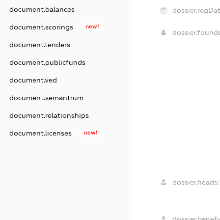
document.balances
dossier.regDat
document.scorings
new!
dossier.foun
document.tenders
document.publicfunds
document.ved
document.semantrum
document.relationships
document.licenses
new!
dossier.heads:
dossier.benefic