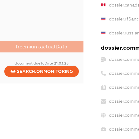
dossier.canad
dossier.rfSanc
dossier.russia
freemium.actualData
dossier.comme
dossier.comme
document.dueToDate
21.03.25
SEARCH.ONMONITORING
dossier.comme
dossier.comme
dossier.comme
dossier.comme
dossier.commer