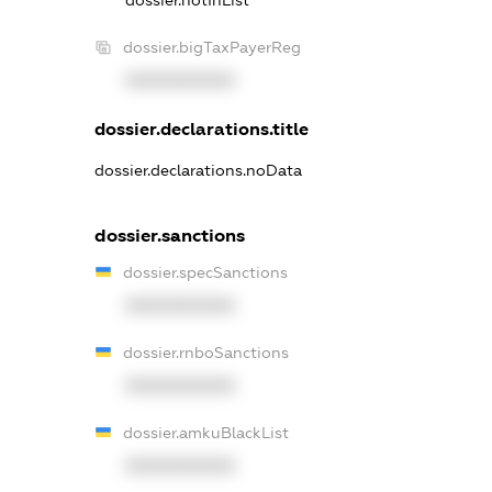
dossier.notInList
dossier.bigTaxPayerReg
XXXXXXXXXX
dossier.declarations.title
dossier.declarations.noData
dossier.sanctions
dossier.specSanctions
XXXXXXXXXX
dossier.rnboSanctions
XXXXXXXXXX
dossier.amkuBlackList
XXXXXXXXXX