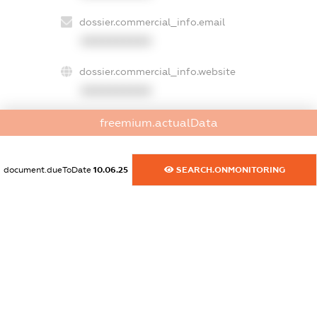
dossier.commercial_info.email
XXXXXXXXXX
dossier.commercial_info.website
XXXXXXXXXX
dossier.commercial_info.activity
freemium.actualData
XXXXXXXXXX
document.dueToDate
10.06.25
SEARCH.ONMONITORING
freemium.exampleText_1
freemium.exampleText_2
freemium.anonymousPerSearch2
FREEMIUM.DETAILS
FREEMIUM.REGISTER