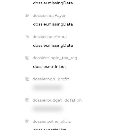
dossier.missingData
dossier.ndsPayer
dossier.missingData
dossier.ndsAnnul
dossier.missingData
dossier.single_tax_reg
dossier.notInList
dossier.non_profit
XXXXXXXXXX
dossier.budget_dotation
XXXXXXXXXX
dossier.palne_akciz