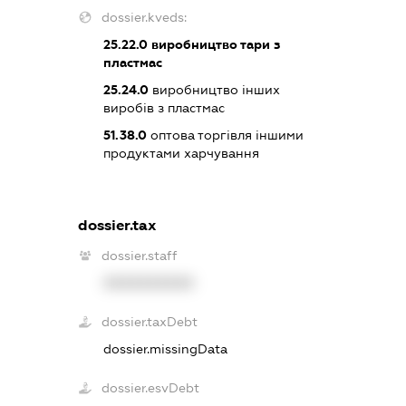
dossier.kveds:
25.22.0
виробництво тари з
пластмас
25.24.0
виробництво інших
виробів з пластмас
51.38.0
оптова торгівля іншими
продуктами харчування
dossier.tax
dossier.staff
XXXXXXXXXX
dossier.taxDebt
dossier.missingData
dossier.esvDebt