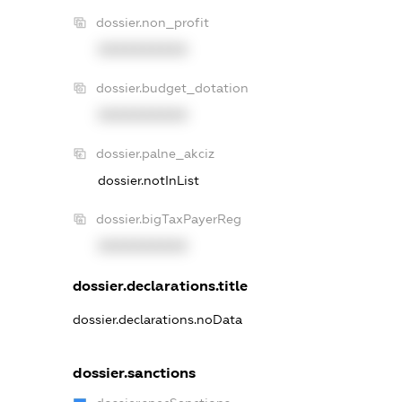
dossier.non_profit
XXXXXXXXXX
dossier.budget_dotation
XXXXXXXXXX
dossier.palne_akciz
dossier.notInList
dossier.bigTaxPayerReg
XXXXXXXXXX
dossier.declarations.title
dossier.declarations.noData
dossier.sanctions