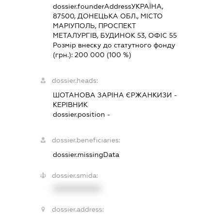
dossier.founderAddress
УКРАЇНА,
87500, ДОНЕЦЬКА ОБЛ., МІСТО
МАРІУПОЛЬ, ПРОСПЕКТ
МЕТАЛУРГІВ, БУДИНОК 53, ОФІС 55
Розмір внеску до статутного фонду
(грн.):
200 000
(100 %)
dossier.heads:
ШОТАНОВА ЗАРІНА ЄРЖАНКИЗИ
-
КЕРІВНИК
dossier.position -
dossier.beneficiaries:
dossier.missingData
dossier.smida:
XXXXXXXXXX
dossier.address: