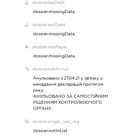
dossier.taxDebt
dossier.missingData
dossier.esvDebt
dossier.missingData
dossier.ndsPayer
dossier.missingData
dossier.ndsAnnul
Анульовано з 27.04.21 у зв'язку з:
ненадання декларацiй протягом
року
АНУЛЬОВАНО ЗА САМОСТIЙНИМ
РIШЕННЯМ КОНТРОЛЮЮЧОГО
ОРГАНУ.
dossier.single_tax_reg
dossier.notInList