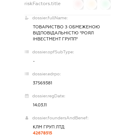
riskFactors.title
0
0
0
dossier.fullName:
ТОВАРИСТВО З ОБМЕЖЕНОЮ
ВІДПОВІДАЛЬНІСТЮ "РОЯЛ
ІНВЕСТМЕНТ ГРУПП"
dossier.opfSubType:
-
dossier.edrpo:
37569381
dossier.regDate:
14.03.11
dossier.foundersAndBenef:
КЛМ ГРУП ЛТД
42678515