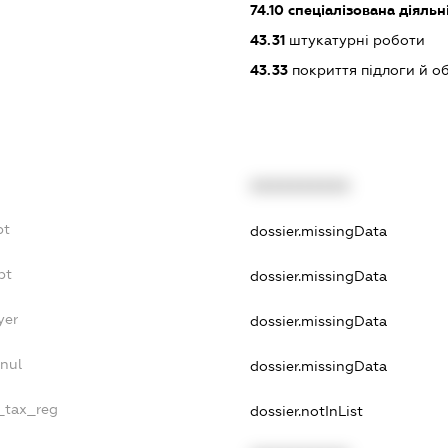
74.10
спеціалізована діяльні
43.31
штукатурні роботи
43.33
покриття підлоги й о
XXXXXXXXXX
bt
dossier.missingData
bt
dossier.missingData
yer
dossier.missingData
nnul
dossier.missingData
e_tax_reg
dossier.notInList