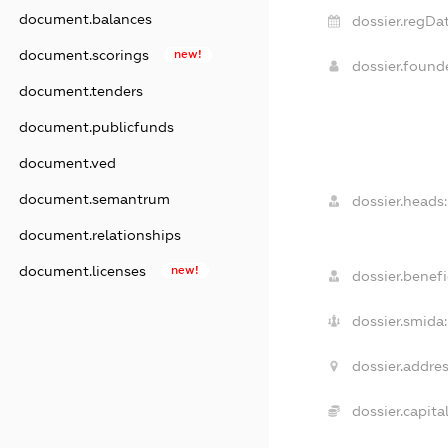
document.balances
dossier.regDat
document.scorings
new!
dossier.foun
document.tenders
document.publicfunds
document.ved
document.semantrum
dossier.heads:
document.relationships
document.licenses
new!
dossier.benefi
dossier.smida:
dossier.addres
dossier.capital