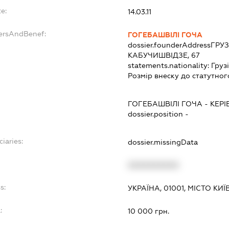
e:
14.03.11
dersAndBenef:
ГОГЕБАШВІЛІ ГОЧА
dossier.founderAddress
ГРУЗ
КАБУЧИШВІДЗЕ, 67
statements.nationality:
Груз
Розмір внеску до статутног
ГОГЕБАШВІЛІ ГОЧА
-
КЕРІ
dossier.position -
ciaries:
dossier.missingData
XXXXXXXXXX
s:
УКРАЇНА, 01001, МІСТО К
:
10 000 грн.