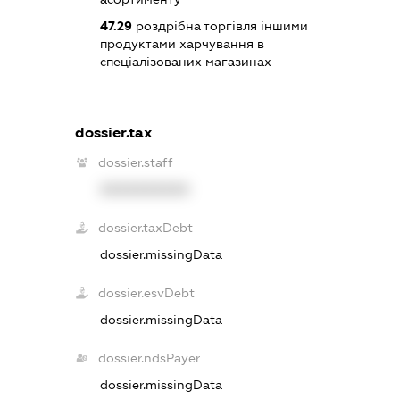
47.29
роздрібна торгівля іншими
продуктами харчування в
спеціалізованих магазинах
dossier.tax
dossier.staff
XXXXXXXXXX
dossier.taxDebt
dossier.missingData
dossier.esvDebt
dossier.missingData
dossier.ndsPayer
dossier.missingData