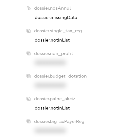
dossier.ndsAnnul
dossier.missingData
dossier.single_tax_reg
dossier.notInList
dossier.non_profit
XXXXXXXXXX
dossier.budget_dotation
XXXXXXXXXX
dossier.palne_akciz
dossier.notInList
dossier.bigTaxPayerReg
XXXXXXXXXX