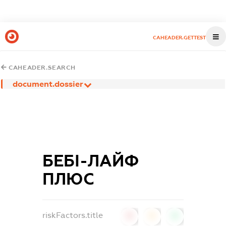
CAHEADER.GETTEST
CAHEADER.SEARCH
document.dossier
БЕБІ-ЛАЙФ
ПЛЮС
riskFactors.title
0
0
0