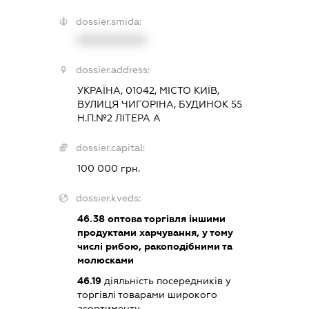
dossier.smida:
XXXXXXXXXX
dossier.address:
УКРАЇНА, 01042, МІСТО КИЇВ,
ВУЛИЦЯ ЧИГОРІНА, БУДИНОК 55
Н.П.№2 ЛІТЕРА А
dossier.capital:
100 000 грн.
dossier.kveds:
46.38
оптова торгівля іншими
продуктами харчування, у тому
числі рибою, ракоподібними та
молюсками
46.19
діяльність посередників у
торгівлі товарами широкого
асортименту