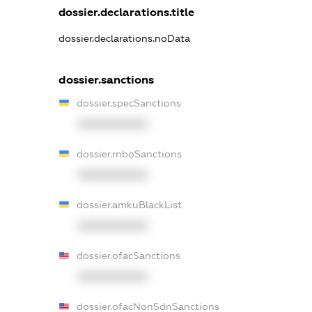
dossier.declarations.title
dossier.declarations.noData
dossier.sanctions
dossier.specSanctions
XXXXXXXXXX
dossier.rnboSanctions
XXXXXXXXXX
dossier.amkuBlackList
XXXXXXXXXX
dossier.ofacSanctions
XXXXXXXXXX
dossier.ofacNonSdnSanctions