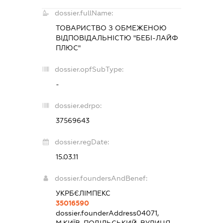
dossier.fullName:
ТОВАРИСТВО З ОБМЕЖЕНОЮ
ВІДПОВІДАЛЬНІСТЮ "БЕБІ-ЛАЙФ
ПЛЮС"
dossier.opfSubType:
-
dossier.edrpo:
37569643
dossier.regDate:
15.03.11
dossier.foundersAndBenef:
УКРБЄЛІМПЕКС
35016590
dossier.founderAddress
04071,
М.КИЇВ, ПОДІЛЬСЬКИЙ, ВУЛИЦЯ