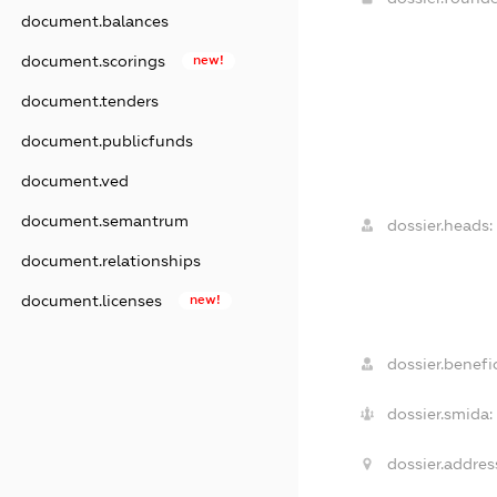
document.balances
document.scorings
new!
document.tenders
document.publicfunds
document.ved
document.semantrum
dossier.heads:
document.relationships
document.licenses
new!
dossier.benefic
dossier.smida:
dossier.addres