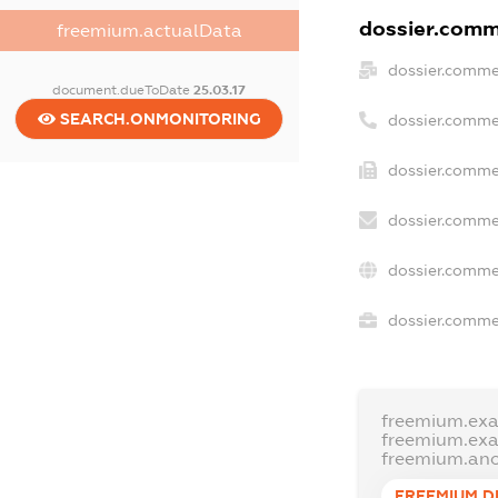
dossier.comme
freemium.actualData
dossier.comme
document.dueToDate
25.03.17
SEARCH.ONMONITORING
dossier.comme
dossier.commer
dossier.comme
dossier.comme
dossier.commer
freemium.ex
freemium.ex
freemium.an
FREEMIUM.D