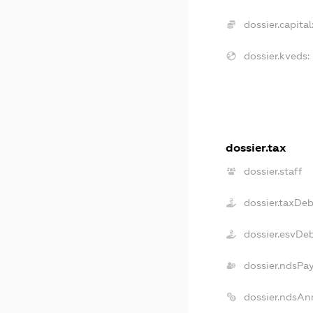
dossier.capital
dossier.kveds:
dossier.tax
dossier.staff
dossier.taxDeb
dossier.esvDe
dossier.ndsPa
dossier.ndsAn