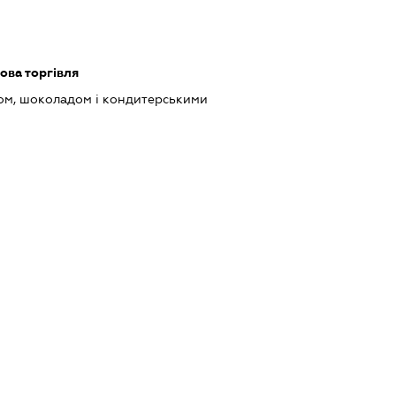
ова торгівля
ом, шоколадом і кондитерськими