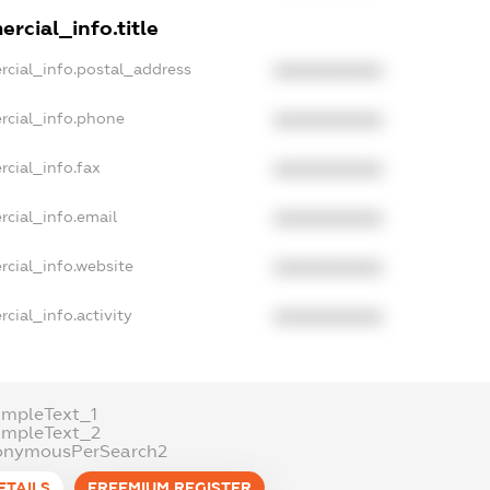
rcial_info.title
rcial_info.postal_address
XXXXXXXXXX
rcial_info.phone
XXXXXXXXXX
cial_info.fax
XXXXXXXXXX
rcial_info.email
XXXXXXXXXX
rcial_info.website
XXXXXXXXXX
cial_info.activity
XXXXXXXXXX
ampleText_1
ampleText_2
onymousPerSearch2
ETAILS
FREEMIUM.REGISTER