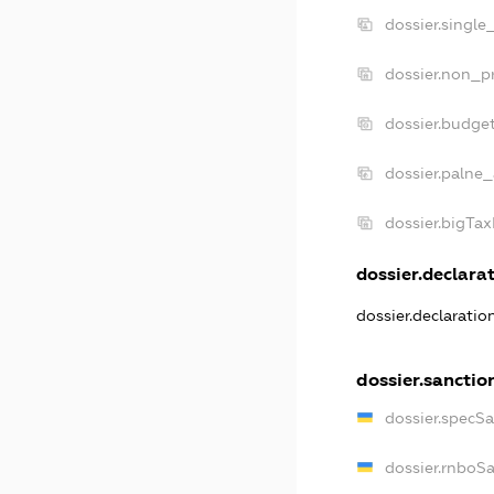
dossier.single
dossier.non_pr
dossier.budge
dossier.palne_
dossier.bigTa
dossier.declarat
dossier.declarati
dossier.sanctio
dossier.specS
dossier.rnboS