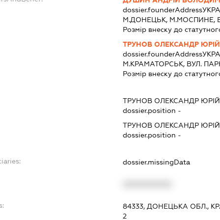
dossier.founderAddress
УКРА
М.ДОНЕЦЬК, М.МОСПИНЕ, БУ
Розмір внеску до статутног
ТРУНОВ ОЛЕКСАНДР ЮРІ
dossier.founderAddress
УКРА
М.КРАМАТОРСЬК, ВУЛ. ПАРКО
Розмір внеску до статутног
ТРУНОВ ОЛЕКСАНДР ЮРІ
dossier.position -
ТРУНОВ ОЛЕКСАНДР ЮРІ
dossier.position -
iaries:
dossier.missingData
XXXXXXXXXX
s:
84333, ДОНЕЦЬКА ОБЛ., 
2