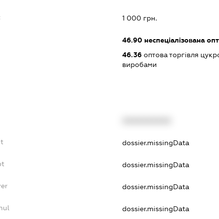
:
1 000 грн.
46.90
неспеціалізована опт
46.36
оптова торгівля цукр
виробами
XXXXXXXXXX
t
dossier.missingData
bt
dossier.missingData
yer
dossier.missingData
nul
dossier.missingData