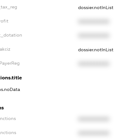
_tax_reg
dossier.notInList
ofit
XXXXXXXXXX
t_dotation
XXXXXXXXXX
akciz
dossier.notInList
xPayerReg
XXXXXXXXXX
ions.title
ons.noData
ns
anctions
XXXXXXXXXX
anctions
XXXXXXXXXX