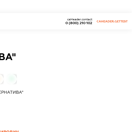
caHeader.contact
CAHEADER.GETTEST
0 (800) 210 102
ВА"
0
ЕРНАТИВА"
МИРОВИЧ