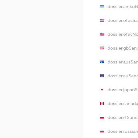
dossier.amkuB
dossier.ofacSa
dossier.ofacN
dossier.gbSan
dossier.ausSa
dossier.euSan
dossier.japan
dossier.canad
dossier.rfSanc
dossier.russia