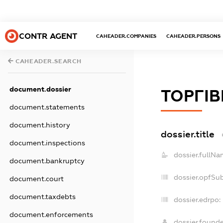
CONTR AGENT
CAHEADER.COMPANIES
CAHEADER.PERSONS
CAHEADER.SEARCH
document.dossier
ТОРГІВ
document.statements
document.history
dossier.title
document.inspections
dossier.fullNa
document.bankruptcy
dossier.opfSu
document.court
document.taxdebts
dossier.edrpo:
document.enforcements
dossier.found