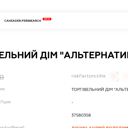
BETA
CAHEADER.PERSSEARCH
ЕЛЬНИЙ ДІМ "АЛЬТЕРНАТИ
riskFactors.title
0
0
me:
ТОРГІВЕЛЬНИЙ ДІМ "АЛЬТ
bType:
-
37580358
ersAndBenef:
ДУШИН АНДРІЙ ВОЛОДИ