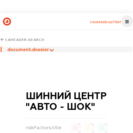
CAHEADER.GETTEST
CAHEADER.SEARCH
document.dossier
ШИННИЙ ЦЕНТР
"АВТО - ШОК"
riskFactors.title
0
0
0