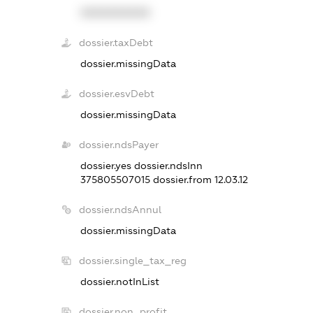
XXXXXXXXXX
dossier.taxDebt
dossier.missingData
dossier.esvDebt
dossier.missingData
dossier.ndsPayer
dossier.yes
dossier.ndsInn
375805507015
dossier.from 12.03.12
dossier.ndsAnnul
dossier.missingData
dossier.single_tax_reg
dossier.notInList
dossier.non_profit