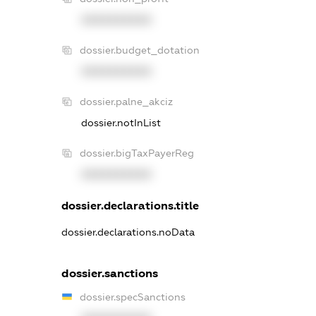
XXXXXXXXXX
dossier.budget_dotation
XXXXXXXXXX
dossier.palne_akciz
dossier.notInList
dossier.bigTaxPayerReg
XXXXXXXXXX
dossier.declarations.title
dossier.declarations.noData
dossier.sanctions
dossier.specSanctions