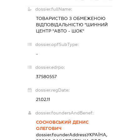
dossier.fullName:
ТОВАРИСТВО З ОБМЕЖЕНОЮ
ВІДПОВІДАЛЬНІСТЮ "ШИННИЙ
ЦЕНТР "АВТО - ШОК"
dossier.opfSubType:
-
dossier.edrpo:
37580557
dossier.regDate:
21.02.11
dossier.foundersAndBenef:
СОСНОВСЬКИЙ ДЕНИС
ОЛЕГОВИЧ
dossier.founderAddress
УКРАЇНА,