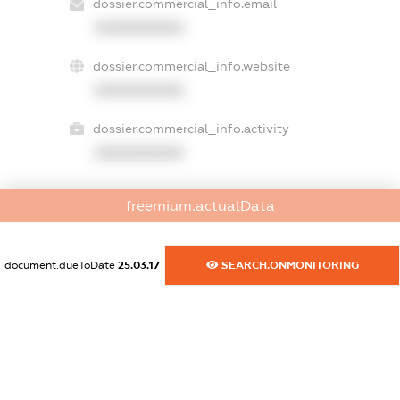
dossier.commercial_info.email
XXXXXXXXXX
dossier.commercial_info.website
XXXXXXXXXX
dossier.commercial_info.activity
XXXXXXXXXX
freemium.actualData
freemium.exampleText_1
freemium.exampleText_2
freemium.anonymousPerSearch2
document.dueToDate
25.03.17
SEARCH.ONMONITORING
FREEMIUM.DETAILS
FREEMIUM.REGISTER