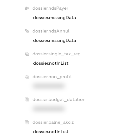
dossier.ndsPayer
dossier.missingData
dossier.ndsAnnul
dossier.missingData
dossier.single_tax_reg
dossier.notInList
dossier.non_profit
XXXXXXXXXX
dossier.budget_dotation
XXXXXXXXXX
dossier.palne_akciz
dossier.notInList