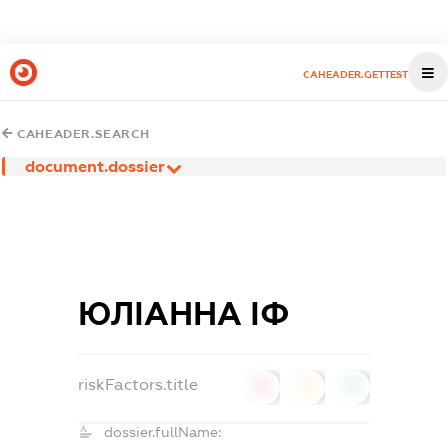
CAHEADER.GETTEST
CAHEADER.SEARCH
document.dossier
ЮЛІАННА ІФ
riskFactors.title
0
0
0
dossier.fullName: