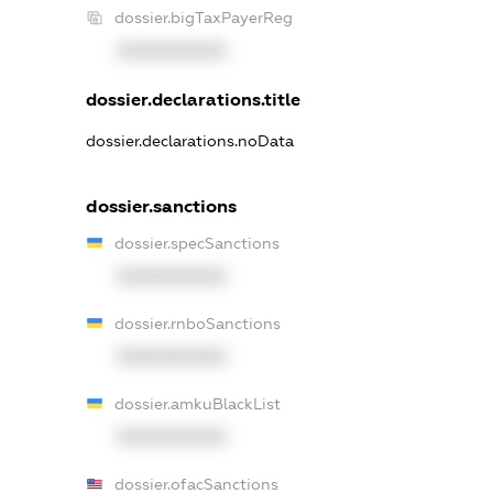
dossier.bigTaxPayerReg
XXXXXXXXXX
dossier.declarations.title
dossier.declarations.noData
dossier.sanctions
dossier.specSanctions
XXXXXXXXXX
dossier.rnboSanctions
XXXXXXXXXX
dossier.amkuBlackList
XXXXXXXXXX
dossier.ofacSanctions