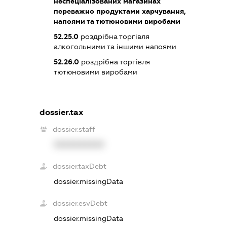
неспеціалізованих магазинах
переважно продуктами харчування,
напоями та тютюновими виробами
52.25.0
роздрібна торгівля
алкогольними та іншими напоями
52.26.0
роздрібна торгівля
тютюновими виробами
dossier.tax
dossier.staff
XXXXXXXXXX
dossier.taxDebt
dossier.missingData
dossier.esvDebt
dossier.missingData